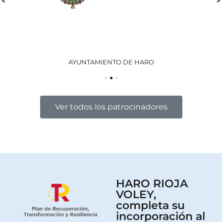
AYUNTAMIENTO DE HARO
GO
Ver todos los patrocinadores
HARO RIOJA
VOLEY,
completa su
incorporación al