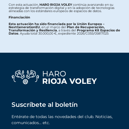
Con esta actuación,
HARO RIOJA VOLEY
continúa avanzando en su
estrategia de transformación digital y en la adopción de tecnologías
alineadas con los estándares europeos de espacios de datos.
Financiación
Esta actuación ha sido financiada por la Unión Europea –
NextGenerationEU
, en el marco del
Plan de Recuperación,
Transformación y Resiliencia
, a través del
Programa Kit Espacios de
Datos
. Ayuda total 30.000,00 €, expediente 2026/C055/05817025
Suscríbete al boletín
Entérate de todas las novedades del club. Noticias,
comunicados… etc.