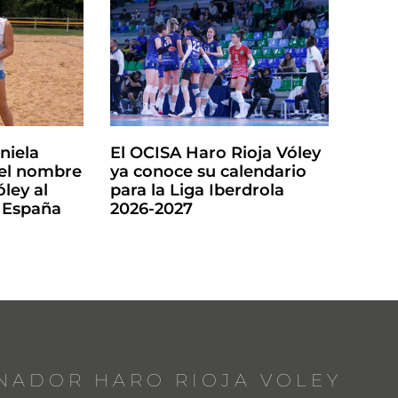
niela
El OCISA Haro Rioja Vóley
 el nombre
ya conoce su calendario
óley al
para la Liga Iberdrola
 España
2026-2027
NADOR HARO RIOJA VOLEY