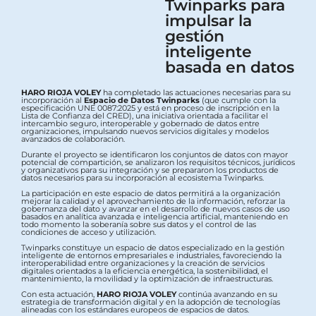
Twinparks para
impulsar la
gestión
inteligente
basada en datos
HARO RIOJA VOLEY
ha completado las actuaciones necesarias para su
incorporación al
Espacio de Datos Twinparks
(que cumple con la
especificación UNE 0087:2025 y está en proceso de inscripción en la
Lista de Confianza del CRED), una iniciativa orientada a facilitar el
intercambio seguro, interoperable y gobernado de datos entre
organizaciones, impulsando nuevos servicios digitales y modelos
avanzados de colaboración.
Durante el proyecto se identificaron los conjuntos de datos con mayor
potencial de compartición, se analizaron los requisitos técnicos, jurídicos
y organizativos para su integración y se prepararon los productos de
datos necesarios para su incorporación al ecosistema Twinparks.
La participación en este espacio de datos permitirá a la organización
mejorar la calidad y el aprovechamiento de la información, reforzar la
gobernanza del dato y avanzar en el desarrollo de nuevos casos de uso
basados en analítica avanzada e inteligencia artificial, manteniendo en
todo momento la soberanía sobre sus datos y el control de las
condiciones de acceso y utilización.
Twinparks constituye un espacio de datos especializado en la gestión
inteligente de entornos empresariales e industriales, favoreciendo la
interoperabilidad entre organizaciones y la creación de servicios
digitales orientados a la eficiencia energética, la sostenibilidad, el
mantenimiento, la movilidad y la optimización de infraestructuras.
Con esta actuación,
HARO RIOJA VOLEY
continúa avanzando en su
estrategia de transformación digital y en la adopción de tecnologías
alineadas con los estándares europeos de espacios de datos.