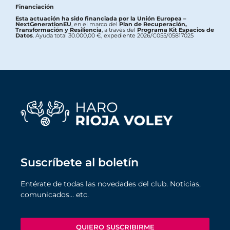
Financiación
Esta actuación ha sido financiada por la Unión Europea –
NextGenerationEU
, en el marco del
Plan de Recuperación,
Transformación y Resiliencia
, a través del
Programa Kit Espacios de
Datos
. Ayuda total 30.000,00 €, expediente 2026/C055/05817025
Suscríbete al boletín
Entérate de todas las novedades del club. Noticias,
comunicados… etc.
QUIERO SUSCRIBIRME