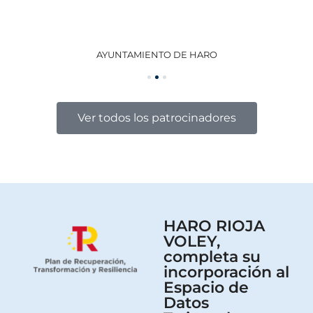
AYUNTAMIENTO DE HARO
GO
Ver todos los patrocinadores
HARO RIOJA
VOLEY,
completa su
incorporación al
Espacio de
Datos