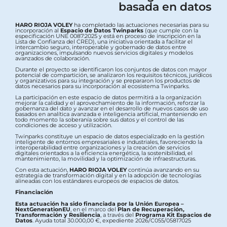
basada en datos
HARO RIOJA VOLEY
ha completado las actuaciones necesarias para su
incorporación al
Espacio de Datos Twinparks
(que cumple con la
especificación UNE 0087:2025 y está en proceso de inscripción en la
Lista de Confianza del CRED), una iniciativa orientada a facilitar el
intercambio seguro, interoperable y gobernado de datos entre
organizaciones, impulsando nuevos servicios digitales y modelos
avanzados de colaboración.
Durante el proyecto se identificaron los conjuntos de datos con mayor
potencial de compartición, se analizaron los requisitos técnicos, jurídicos
y organizativos para su integración y se prepararon los productos de
datos necesarios para su incorporación al ecosistema Twinparks.
La participación en este espacio de datos permitirá a la organización
mejorar la calidad y el aprovechamiento de la información, reforzar la
gobernanza del dato y avanzar en el desarrollo de nuevos casos de uso
basados en analítica avanzada e inteligencia artificial, manteniendo en
todo momento la soberanía sobre sus datos y el control de las
condiciones de acceso y utilización.
Twinparks constituye un espacio de datos especializado en la gestión
inteligente de entornos empresariales e industriales, favoreciendo la
interoperabilidad entre organizaciones y la creación de servicios
digitales orientados a la eficiencia energética, la sostenibilidad, el
mantenimiento, la movilidad y la optimización de infraestructuras.
Con esta actuación,
HARO RIOJA VOLEY
continúa avanzando en su
estrategia de transformación digital y en la adopción de tecnologías
alineadas con los estándares europeos de espacios de datos.
Financiación
Esta actuación ha sido financiada por la Unión Europea –
NextGenerationEU
, en el marco del
Plan de Recuperación,
Transformación y Resiliencia
, a través del
Programa Kit Espacios de
Datos
. Ayuda total 30.000,00 €, expediente 2026/C055/05817025