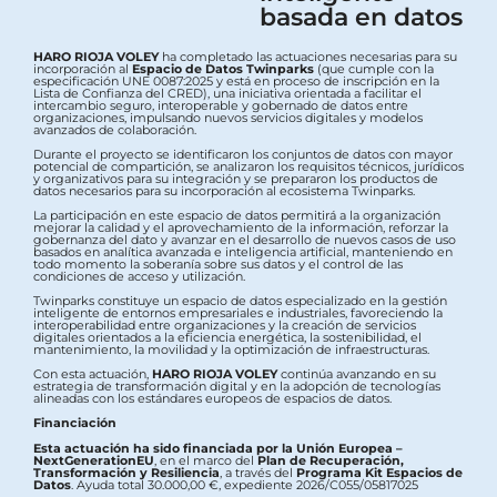
basada en datos
HARO RIOJA VOLEY
ha completado las actuaciones necesarias para su
incorporación al
Espacio de Datos Twinparks
(que cumple con la
especificación UNE 0087:2025 y está en proceso de inscripción en la
Lista de Confianza del CRED), una iniciativa orientada a facilitar el
intercambio seguro, interoperable y gobernado de datos entre
organizaciones, impulsando nuevos servicios digitales y modelos
avanzados de colaboración.
Durante el proyecto se identificaron los conjuntos de datos con mayor
potencial de compartición, se analizaron los requisitos técnicos, jurídicos
y organizativos para su integración y se prepararon los productos de
datos necesarios para su incorporación al ecosistema Twinparks.
La participación en este espacio de datos permitirá a la organización
mejorar la calidad y el aprovechamiento de la información, reforzar la
gobernanza del dato y avanzar en el desarrollo de nuevos casos de uso
basados en analítica avanzada e inteligencia artificial, manteniendo en
todo momento la soberanía sobre sus datos y el control de las
condiciones de acceso y utilización.
Twinparks constituye un espacio de datos especializado en la gestión
inteligente de entornos empresariales e industriales, favoreciendo la
interoperabilidad entre organizaciones y la creación de servicios
digitales orientados a la eficiencia energética, la sostenibilidad, el
mantenimiento, la movilidad y la optimización de infraestructuras.
Con esta actuación,
HARO RIOJA VOLEY
continúa avanzando en su
estrategia de transformación digital y en la adopción de tecnologías
alineadas con los estándares europeos de espacios de datos.
Financiación
Esta actuación ha sido financiada por la Unión Europea –
NextGenerationEU
, en el marco del
Plan de Recuperación,
Transformación y Resiliencia
, a través del
Programa Kit Espacios de
Datos
. Ayuda total 30.000,00 €, expediente 2026/C055/05817025