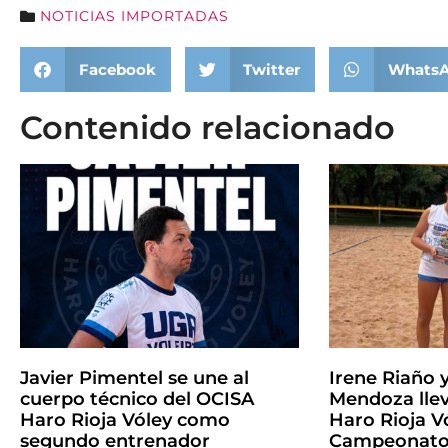
NOTICIAS IMPORTADAS
Facebook
Twitter
Whats
Contenido relacionado
Javier Pimentel se une al
Irene Riaño 
cuerpo técnico del OCISA
Mendoza llev
Haro Rioja Vóley como
Haro Rioja Vó
segundo entrenador
Campeonato 