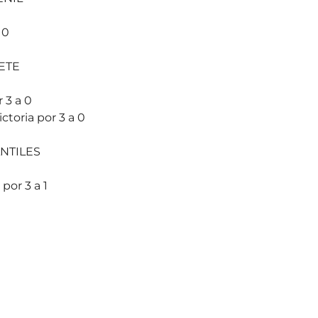
 0
ETE
 3 a 0
toria por 3 a 0
NTILES
or 3 a 1