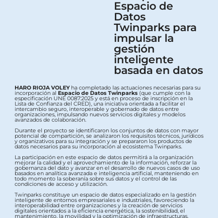
Espacio de
Datos
Twinparks para
impulsar la
gestión
inteligente
basada en datos
HARO RIOJA VOLEY
ha completado las actuaciones necesarias para su
incorporación al
Espacio de Datos Twinparks
(que cumple con la
especificación UNE 0087:2025 y está en proceso de inscripción en la
Lista de Confianza del CRED), una iniciativa orientada a facilitar el
intercambio seguro, interoperable y gobernado de datos entre
organizaciones, impulsando nuevos servicios digitales y modelos
avanzados de colaboración.
Durante el proyecto se identificaron los conjuntos de datos con mayor
potencial de compartición, se analizaron los requisitos técnicos, jurídicos
y organizativos para su integración y se prepararon los productos de
datos necesarios para su incorporación al ecosistema Twinparks.
La participación en este espacio de datos permitirá a la organización
mejorar la calidad y el aprovechamiento de la información, reforzar la
gobernanza del dato y avanzar en el desarrollo de nuevos casos de uso
basados en analítica avanzada e inteligencia artificial, manteniendo en
todo momento la soberanía sobre sus datos y el control de las
condiciones de acceso y utilización.
Twinparks constituye un espacio de datos especializado en la gestión
inteligente de entornos empresariales e industriales, favoreciendo la
interoperabilidad entre organizaciones y la creación de servicios
digitales orientados a la eficiencia energética, la sostenibilidad, el
mantenimiento, la movilidad y la optimización de infraestructuras.