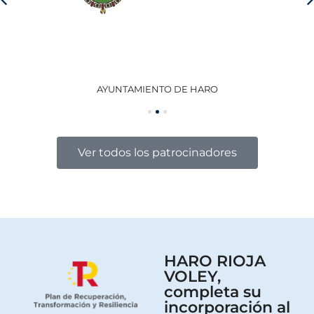
AYUNTAMIENTO DE HARO
GO
Ver todos los patrocinadores
HARO RIOJA
VOLEY,
completa su
incorporación al