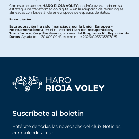
Con esta actuación,
HARO RIOJA VOLEY
continúa avanzando en su
estrategia de transformación digital y en la adopción de tecnologías
alineadas con los estándares europeos de espacios de datos.
Financiación
Esta actuación ha sido financiada por la Unión Europea –
NextGenerationEU
, en el marco del
Plan de Recuperación,
Transformación y Resiliencia
, a través del
Programa Kit Espacios de
Datos
. Ayuda total 30.000,00 €, expediente 2026/C055/05817025
Suscríbete al boletín
Entérate de todas las novedades del club. Noticias,
comunicados… etc.