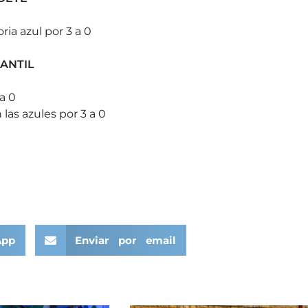
a azul por 3 a 0
FANTIL
a 0
as azules por 3 a 0
App
Enviar por email