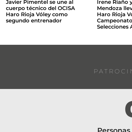
Javier Pimentel se une al
Irene Riaño 
cuerpo técnico del OCISA
Mendoza llev
Haro Rioja Vóley como
Haro Rioja Vó
segundo entrenador
Campeonato 
Selecciones
PATROCI
Personas