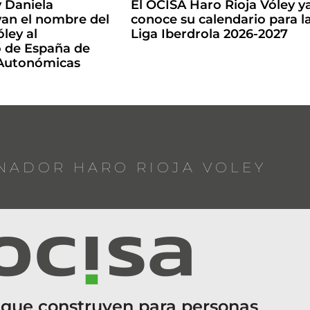
y Daniela
El OCISA Haro Rioja Vóley y
an el nombre del
conoce su calendario para l
ley al
Liga Iberdrola 2026-2027
de España de
 Autonómicas
NADOR HARO RIOJA VOLEY
 que construyen para personas