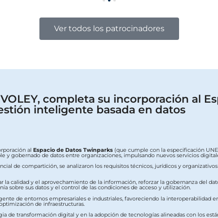
Ver todos los patrocinadores
OLEY, completa su incorporación al Es
estión inteligente basada en datos
orporación al
Espacio de Datos Twinparks
(que cumple con la especificación UNE 0
erable y gobernado de datos entre organizaciones, impulsando nuevos servicios digit
ial de compartición, se analizaron los requisitos técnicos, jurídicos y organizativo
ar la calidad y el aprovechamiento de la información, reforzar la gobernanza del dat
a sobre sus datos y el control de las condiciones de acceso y utilización.
ente de entornos empresariales e industriales, favoreciendo la interoperabilidad ent
 optimización de infraestructuras.
ia de transformación digital y en la adopción de tecnologías alineadas con los est