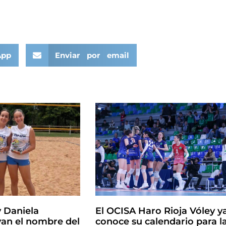
App
Enviar por email
y Daniela
El OCISA Haro Rioja Vóley y
an el nombre del
conoce su calendario para l