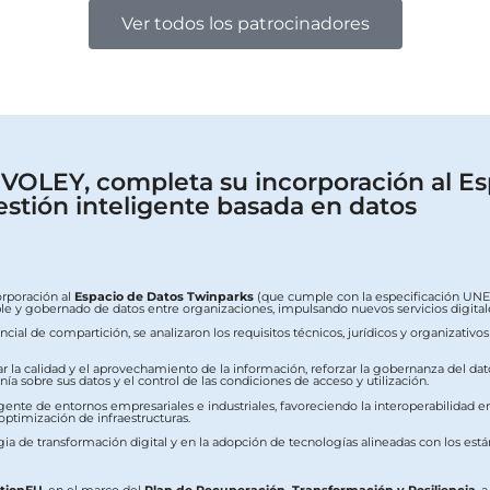
Ver todos los patrocinadores
OLEY, completa su incorporación al Es
estión inteligente basada en datos
orporación al
Espacio de Datos Twinparks
(que cumple con la especificación UNE 0
erable y gobernado de datos entre organizaciones, impulsando nuevos servicios digit
ial de compartición, se analizaron los requisitos técnicos, jurídicos y organizativo
ar la calidad y el aprovechamiento de la información, reforzar la gobernanza del dat
a sobre sus datos y el control de las condiciones de acceso y utilización.
ente de entornos empresariales e industriales, favoreciendo la interoperabilidad ent
 optimización de infraestructuras.
ia de transformación digital y en la adopción de tecnologías alineadas con los est