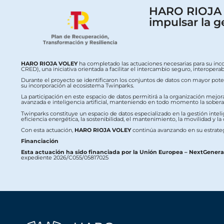
HARO RIOJA V
impulsar la g
HARO RIOJA VOLEY
ha completado las actuaciones necesarias para su inc
CRED), una iniciativa orientada a facilitar el intercambio seguro, interop
Durante el proyecto se identificaron los conjuntos de datos con mayor potenc
su incorporación al ecosistema Twinparks.
La participación en este espacio de datos permitirá a la organización mejor
avanzada e inteligencia artificial, manteniendo en todo momento la soberaní
Twinparks constituye un espacio de datos especializado en la gestión intelig
eficiencia energética, la sostenibilidad, el mantenimiento, la movilidad y la
Con esta actuación,
HARO RIOJA VOLEY
continúa avanzando en su estrateg
Financiación
Esta actuación ha sido financiada por la Unión Europea – NextGener
expediente 2026/C055/05817025