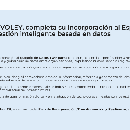
OLEY, completa su incorporación al Es
estión inteligente basada en datos
orporación al
Espacio de Datos Twinparks
(que cumple con la especificación UNE 0
erable y gobernado de datos entre organizaciones, impulsando nuevos servicios digit
ial de compartición, se analizaron los requisitos técnicos, jurídicos y organizativo
ar la calidad y el aprovechamiento de la información, reforzar la gobernanza del dat
a sobre sus datos y el control de las condiciones de acceso y utilización.
ente de entornos empresariales e industriales, favoreciendo la interoperabilidad ent
 optimización de infraestructuras.
ia de transformación digital y en la adopción de tecnologías alineadas con los est
ationEU
, en el marco del
Plan de Recuperación, Transformación y Resiliencia
, 