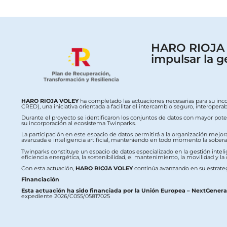
HARO RIOJA V
impulsar la g
HARO RIOJA VOLEY
ha completado las actuaciones necesarias para su inc
CRED), una iniciativa orientada a facilitar el intercambio seguro, interop
Durante el proyecto se identificaron los conjuntos de datos con mayor potenc
su incorporación al ecosistema Twinparks.
La participación en este espacio de datos permitirá a la organización mejor
avanzada e inteligencia artificial, manteniendo en todo momento la soberaní
Twinparks constituye un espacio de datos especializado en la gestión intelig
eficiencia energética, la sostenibilidad, el mantenimiento, la movilidad y la
Con esta actuación,
HARO RIOJA VOLEY
continúa avanzando en su estrateg
Financiación
Esta actuación ha sido financiada por la Unión Europea – NextGener
expediente 2026/C055/05817025