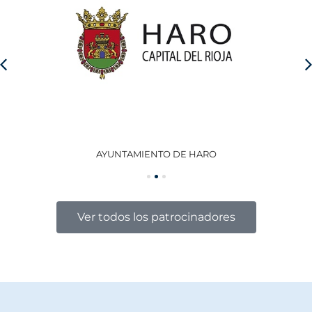
AYUNTAMIENTO DE HARO
GO
Ver todos los patrocinadores