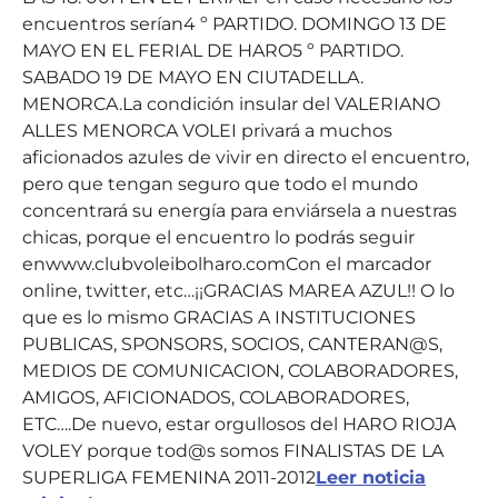
encuentros serían4 º PARTIDO. DOMINGO 13 DE
MAYO EN EL FERIAL DE HARO5 º PARTIDO.
SABADO 19 DE MAYO EN CIUTADELLA.
MENORCA.La condición insular del VALERIANO
ALLES MENORCA VOLEI privará a muchos
aficionados azules de vivir en directo el encuentro,
pero que tengan seguro que todo el mundo
concentrará su energía para enviársela a nuestras
chicas, porque el encuentro lo podrás seguir
enwww.clubvoleibolharo.comCon el marcador
online, twitter, etc…¡¡GRACIAS MAREA AZUL!! O lo
que es lo mismo GRACIAS A INSTITUCIONES
PUBLICAS, SPONSORS, SOCIOS, CANTERAN@S,
MEDIOS DE COMUNICACION, COLABORADORES,
AMIGOS, AFICIONADOS, COLABORADORES,
ETC….De nuevo, estar orgullosos del HARO RIOJA
VOLEY porque tod@s somos FINALISTAS DE LA
SUPERLIGA FEMENINA 2011-2012
Leer noticia