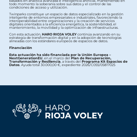
basados en analítica avanzada e inteligencia artificial, manteniendo en
todo momento la soberanía sobre sus datos y el control de las
condiciones de acceso y utilización.
Twinparks constituye un espacio de datos especializado en la gestión
inteligente de entornos empresariales e industriales, favoreciendo la
interoperabilidad entre organizaciones y la creación de servicios
digitales orientados a la eficiencia energética, la sostenibilidad, el
mantenimiento, la movilidad y la optimización de infraestructuras.
Con esta actuación,
HARO RIOJA VOLEY
continúa avanzando en su
estrategia de transformación digital y en la adopción de tecnologías
alineadas con los estándares europeos de espacios de datos.
Financiación
Esta actuación ha sido financiada por la Unión Europea –
NextGenerationEU
, en el marco del
Plan de Recuperación,
Transformación y Resiliencia
, a través del
Programa Kit Espacios de
Datos
. Ayuda total 30.000,00 €, expediente 2026/C055/05817025