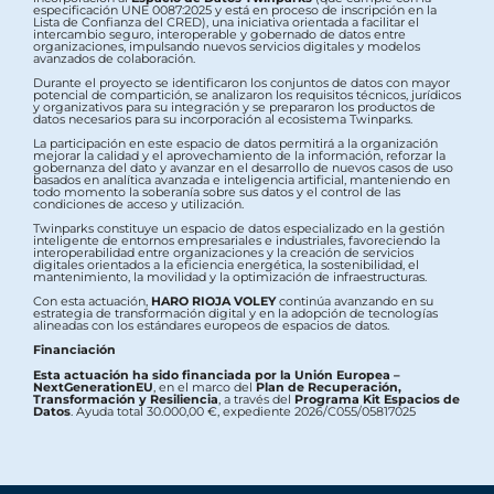
especificación UNE 0087:2025 y está en proceso de inscripción en la
Lista de Confianza del CRED), una iniciativa orientada a facilitar el
intercambio seguro, interoperable y gobernado de datos entre
organizaciones, impulsando nuevos servicios digitales y modelos
avanzados de colaboración.
Durante el proyecto se identificaron los conjuntos de datos con mayor
potencial de compartición, se analizaron los requisitos técnicos, jurídicos
y organizativos para su integración y se prepararon los productos de
datos necesarios para su incorporación al ecosistema Twinparks.
La participación en este espacio de datos permitirá a la organización
mejorar la calidad y el aprovechamiento de la información, reforzar la
gobernanza del dato y avanzar en el desarrollo de nuevos casos de uso
basados en analítica avanzada e inteligencia artificial, manteniendo en
todo momento la soberanía sobre sus datos y el control de las
condiciones de acceso y utilización.
Twinparks constituye un espacio de datos especializado en la gestión
inteligente de entornos empresariales e industriales, favoreciendo la
interoperabilidad entre organizaciones y la creación de servicios
digitales orientados a la eficiencia energética, la sostenibilidad, el
mantenimiento, la movilidad y la optimización de infraestructuras.
Con esta actuación,
HARO RIOJA VOLEY
continúa avanzando en su
estrategia de transformación digital y en la adopción de tecnologías
alineadas con los estándares europeos de espacios de datos.
Financiación
Esta actuación ha sido financiada por la Unión Europea –
NextGenerationEU
, en el marco del
Plan de Recuperación,
Transformación y Resiliencia
, a través del
Programa Kit Espacios de
Datos
. Ayuda total 30.000,00 €, expediente 2026/C055/05817025