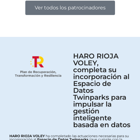
Ver todos los patrocinadores
HARO RIOJA
VOLEY,
completa su
incorporación al
Espacio de
Datos
Twinparks para
impulsar la
gestión
inteligente
basada en datos
HARO RIOJA VOLEY
ha completado las actuaciones necesarias para su
incorporación al
Espacio de Datos Twinparks
(que cumple con la