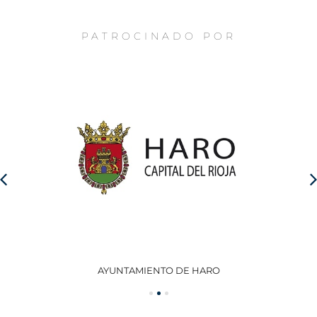
PATROCINADO POR
AYUNTAMIENTO DE HARO
GO