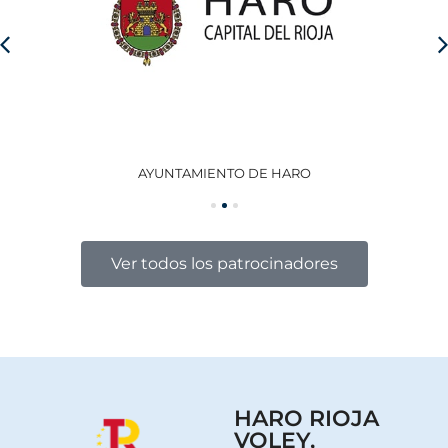
AYUNTAMIENTO DE HARO
GO
Ver todos los patrocinadores
HARO RIOJA
VOLEY,