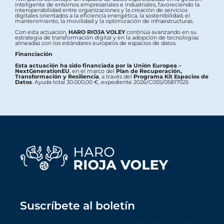
inteligente de entornos empresariales e industriales, favoreciendo la
interoperabilidad entre organizaciones y la creación de servicios
digitales orientados a la eficiencia energética, la sostenibilidad, el
mantenimiento, la movilidad y la optimización de infraestructuras.
Con esta actuación,
HARO RIOJA VOLEY
continúa avanzando en su
estrategia de transformación digital y en la adopción de tecnologías
alineadas con los estándares europeos de espacios de datos.
Financiación
Esta actuación ha sido financiada por la Unión Europea –
NextGenerationEU
, en el marco del
Plan de Recuperación,
Transformación y Resiliencia
, a través del
Programa Kit Espacios de
Datos
. Ayuda total 30.000,00 €, expediente 2026/C055/05817025
Suscríbete al boletín