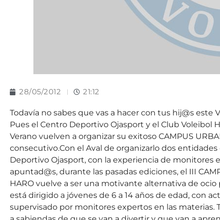
28/05/2012
21:12
Todavía no sabes que vas a hacer con tus hij@s este 
Pues el Centro Deportivo Ojasport y el Club Voleibol 
Verano vuelven a organizar su exitoso CAMPUS URBA
consecutivo.Con el Aval de organizarlo dos entidades 
Deportivo Ojasport, con la experiencia de monitores 
apuntad@s, durante las pasadas ediciones, el II
HARO vuelve a ser una motivante alternativa de ocio
está dirigido a jóvenes de 6 a 14 años de edad, con ac
supervisado por monitores expertos en las materias. 
a sabiendas de que se van a divertir y que van a apre