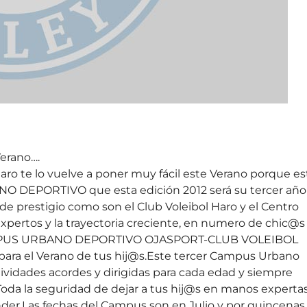
Verano….
Haro te lo vuelve a poner muy fácil este Verano porque es
NO DEPORTIVO que esta edición 2012 será su tercer año
de prestigio como son el Club Voleibol Haro y el Centro
expertos y la trayectoria creciente, en numero de chic@s
I CAMPUS URBANO DEPORTIVO OJASPORT-CLUB VOLEIBOL
 para el Verano de tus hij@s.Este tercer Campus Urbano
tividades acordes y dirigidas para cada edad y siempre
Toda la seguridad de dejar a tus hij@s en manos expertas
nder.Las fechas del Campus son en Julio y por quincenas,