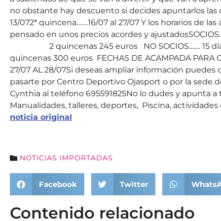
no obstante hay descuento si decides apuntarlos las d
13/072* quincena…….16/07 al 27/07 Y los horarios de 
pensado en unos precios acordes y ajustado
2 quincenas 245 euros NO SOCIOS……. 
quincenas 300 euros FECHAS DE ACAMPADA PARA C
27/07 AL 28/07Si deseas ampliar información puedes d
pasarte por Centro Deportivo Ojasport o por la sede d
Cynthia al teléfono 695591825No lo dudes y apunta a t
Manualidades, talleres, deportes, Piscina, actividad
noticia original
NOTICIAS IMPORTADAS
Facebook
Twitter
Whats
Contenido relacionado