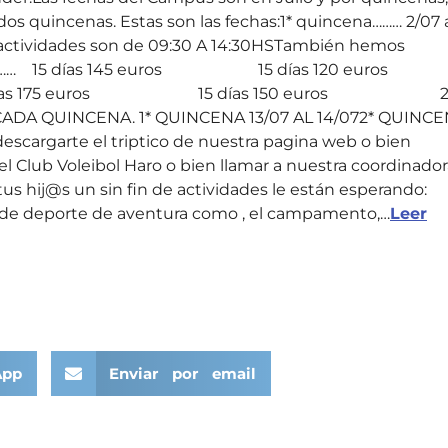
os quincenas. Estas son las fechas:1* quincena……… 2/07 
las actividades son de 09:30 A 14:30HSTambién hemos
sSOCIOS…… 15 días 145 euros 15 días 120 euro
15 días 175 euros 15 días 150 euros 
ADA QUINCENA. 1* QUINCENA 13/07 AL 14/072* QUINC
escargarte el triptico de nuestra pagina web o bien
el Club Voleibol Haro o bien llamar a nuestra coordinado
us hij@s un sin fin de actividades le están esperando:
es de deporte de aventura como , el campamento,…
Leer
App
Enviar por email