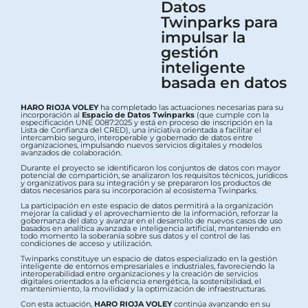
Datos
Twinparks para
impulsar la
gestión
inteligente
basada en datos
HARO RIOJA VOLEY
ha completado las actuaciones necesarias para su
incorporación al
Espacio de Datos Twinparks
(que cumple con la
especificación UNE 0087:2025 y está en proceso de inscripción en la
Lista de Confianza del CRED), una iniciativa orientada a facilitar el
intercambio seguro, interoperable y gobernado de datos entre
organizaciones, impulsando nuevos servicios digitales y modelos
avanzados de colaboración.
Durante el proyecto se identificaron los conjuntos de datos con mayor
potencial de compartición, se analizaron los requisitos técnicos, jurídicos
y organizativos para su integración y se prepararon los productos de
datos necesarios para su incorporación al ecosistema Twinparks.
La participación en este espacio de datos permitirá a la organización
mejorar la calidad y el aprovechamiento de la información, reforzar la
gobernanza del dato y avanzar en el desarrollo de nuevos casos de uso
basados en analítica avanzada e inteligencia artificial, manteniendo en
todo momento la soberanía sobre sus datos y el control de las
condiciones de acceso y utilización.
Twinparks constituye un espacio de datos especializado en la gestión
inteligente de entornos empresariales e industriales, favoreciendo la
interoperabilidad entre organizaciones y la creación de servicios
digitales orientados a la eficiencia energética, la sostenibilidad, el
mantenimiento, la movilidad y la optimización de infraestructuras.
Con esta actuación,
HARO RIOJA VOLEY
continúa avanzando en su