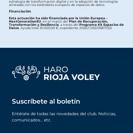
estrategia de transformación digital y en la adopción de tecnologías
alineadas con los estándares europeos de espacios de datos.
Financiación
Esta actuación ha sido financiada por la Unión Europea –
NextGenerationEU
, en el marco del
Plan de Recuperación,
Transformación y Resiliencia
, a través del
Programa Kit Espacios de
Datos
. Ayuda total 30.000,00 €, expediente 2026/C055/05817025
Suscríbete al boletín
Entérate de todas las novedades del club. Noticias,
comunicados… etc.