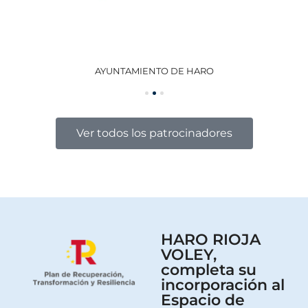
AYUNTAMIENTO DE HARO
GO
Ver todos los patrocinadores
HARO RIOJA
VOLEY,
completa su
incorporación al
Espacio de