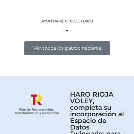
AYUNTAMIENTO DE HARO
GO
Ver todos los patrocinadores
HARO RIOJA
VOLEY,
completa su
incorporación al
Espacio de
Datos
Twinparks para