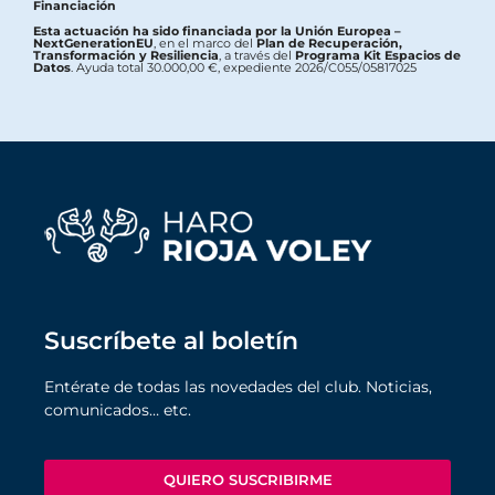
Financiación
Esta actuación ha sido financiada por la Unión Europea –
NextGenerationEU
, en el marco del
Plan de Recuperación,
Transformación y Resiliencia
, a través del
Programa Kit Espacios de
Datos
. Ayuda total 30.000,00 €, expediente 2026/C055/05817025
Suscríbete al boletín
Entérate de todas las novedades del club. Noticias,
comunicados… etc.
QUIERO SUSCRIBIRME