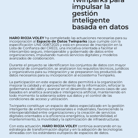
impulsar la
gestión
inteligente
basada en datos
HARO RIOJA VOLEY
ha completado las actuaciones necesarias para su
incorporación al
Espacio de Datos Twinparks
(que cumple con la
especificación UNE 0087:2025 y está en proceso de inscripción en la
Lista de Confianza del CRED), una iniciativa orientada a facilitar el
intercambio seguro, interoperable y gobernado de datos entre
organizaciones, impulsando nuevos servicios digitales y modelos
avanzados de colaboración.
Durante el proyecto se identificaron los conjuntos de datos con mayor
potencial de compartición, se analizaron los requisitos técnicos, jurídicos
y organizativos para su integración y se prepararon los productos de
datos necesarios para su incorporación al ecosistema Twinparks.
La participación en este espacio de datos permitirá a la organización
mejorar la calidad y el aprovechamiento de la información, reforzar la
gobernanza del dato y avanzar en el desarrollo de nuevos casos de uso
basados en analítica avanzada e inteligencia artificial, manteniendo en
todo momento la soberanía sobre sus datos y el control de las
condiciones de acceso y utilización.
Twinparks constituye un espacio de datos especializado en la gestión
inteligente de entornos empresariales e industriales, favoreciendo la
interoperabilidad entre organizaciones y la creación de servicios
digitales orientados a la eficiencia energética, la sostenibilidad, el
mantenimiento, la movilidad y la optimización de infraestructuras.
Con esta actuación,
HARO RIOJA VOLEY
continúa avanzando en su
estrategia de transformación digital y en la adopción de tecnologías
alineadas con los estándares europeos de espacios de datos.