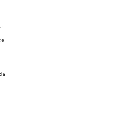
or
de
cia