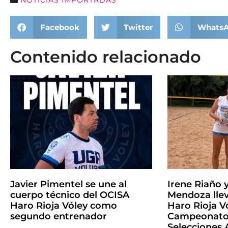
NOTICIAS IMPORTADAS
Facebook
Twitter
Whats
Contenido relacionado
Javier Pimentel se une al
Irene Riaño 
cuerpo técnico del OCISA
Mendoza llev
Haro Rioja Vóley como
Haro Rioja Vó
segundo entrenador
Campeonato 
Selecciones