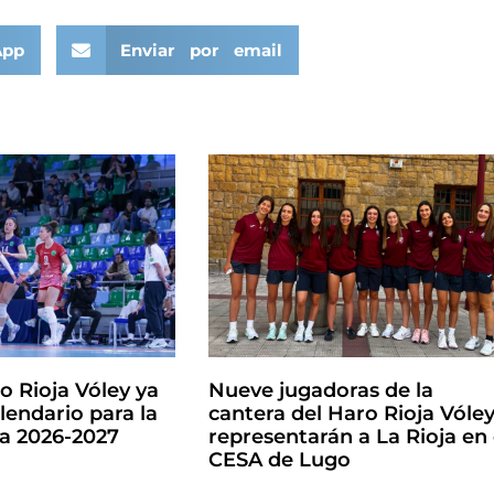
App
Enviar por email
o Rioja Vóley ya
Nueve jugadoras de la
lendario para la
cantera del Haro Rioja Vóle
la 2026-2027
representarán a La Rioja en 
CESA de Lugo