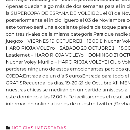
Apenas quedan algo más de dos semanas para el inicio 
la SUPERCOPA DE ESPAÑA DE VOLEIBOL el 01 de Noviem
posteriormente el inicio liguero el 03 de Noviembre 
este torneo será una excelente piedra de toque para el
con tres rivales de la misma categoría.Para que nadie
juego:o VIERNES 19 OCTUBRE 18:00  Nuchar Voley
HARO RIOJA VOLEYo SÁBADO 20 OCTUBRE 18:00  N
Leadernet – HARO RIOJA VOLEYo DOMINGO 21 OCTUB
Nuchar Voley Murillo – HARO RIOJA VOLEYEl Club Vole
perderse ninguno de estos emocionantes partidos 
OJEDA:Entrada de un día 5 eurosEntrada para todo
GRATISRecuerda los días, 19-20-21 de Octubre XII
nuestras chicas se medirán en un partido amistoso al N
este domingo a las 12.00 h. Te facilitaremos el resu
información online a trabes de nuestro twitter @cvha
NOTICIAS IMPORTADAS