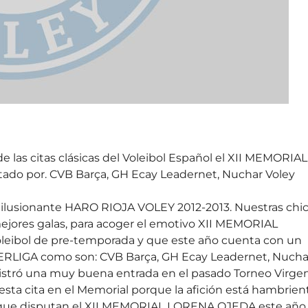
e las citas clásicas del Voleibol Español el XII MEMORIAL
tado por. CVB Barça, GH Ecay Leadernet, Nuchar Voley
l ilusionante HARO RIOJA VOLEY 2012-2013. Nuestras chi
 mejores galas, para acoger el emotivo XII MEMORIAL
oleibol de pre-temporada y que este año cuenta con un
UPERLIGA como son: CVB Barça, GH Ecay Leadernet, Nucha
gistró una muy buena entrada en el pasado Torneo Virge
sta cita en el Memorial porque la afición está hambrien
os que disputan el XII MEMORIAL LORENA OJEDA este año.