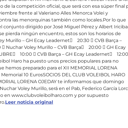
de la competición oficial, que será con esa súper final 
bre frente al Valeriano Alles Menorca Volei y
contra las menorquinas también como locales.Por lo que
 conjunto dirigido por José Miguel Pérez y Albert Iriciba
 se pierda ningún encuentro, estos son los horarios de
 Murillo – GH Ecay Leadernet 20:30  CVB Barça –
uchar Voley Murillo – CVB Barça 20:00  GH Ecay
RE 10:00  CVB Barça – GH Ecay Leadernet 12:00
ibol Haro ha puesto unos precios populares para no
que hemos preparado para el XII MEMORIAL LORENA
 el Memorial 10 EurosSOCIOS DEL CLUB VOLEIBOL HARO
 MEMORIAL LORENA OJEDAY te informamos que domingo
uchar Voley Murillo, será en el Pab, Federico García Lorc
ltado en www.clubvoleibolharo.com y por supuesto
ro.
Leer noticia original