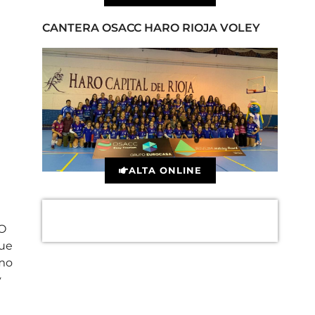
CANTERA OSACC HARO RIOJA VOLEY
ALTA ONLINE
RO
que
omo
y