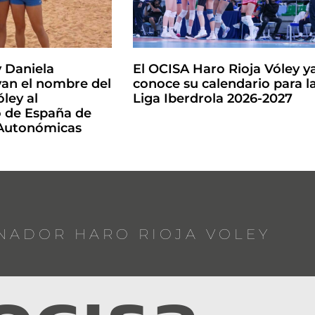
y Daniela
El OCISA Haro Rioja Vóley y
an el nombre del
conoce su calendario para l
ley al
Liga Iberdrola 2026-2027
de España de
 Autonómicas
NADOR HARO RIOJA VOLEY