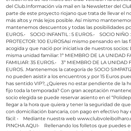
del Club.Información vía mail en la Newsletter del Clu
parte de este proyecto riojano que trata de llevar el 
más altos y más lejos posible. Así mismo mantenemo
mantenemos descuentos y todas las posibilidades p
EUROS.• SOCIO INFANTIL : 5 EUROS.• SOCIO NIÑO 
PROTECTOR: 100 EUROSAsí mismo pensando en las fam
acogida y que nació por iniciativa de nuestros socios:
misma unidad familiar: 1º MIEMBRO DE LA UNIDAD
FAMILIAR: 35 EUROS.• 3º MIEMBRO DE LA UNIDAD F
EUROS. .Mantenemos la categoría de SOCIO SIMPATI
no pueden asistir a los encuentros y por 15 Euros pue
has sentido VIP?, ¿Quieres no estar pendiente de la ho
fijo toda la temporada? Con gran aceptación mantene
socio elegida se puede reservar asiento en el “Polidepo
llegar a la hora que quiera y tener la seguridad de que
con domiciliación bancaria, con pago en efectivo hay 
fácil: • Mediante nuestra web www.clubvoleibolharo.
PINCHA AQUI• Rellenando los folletos que puedes enc