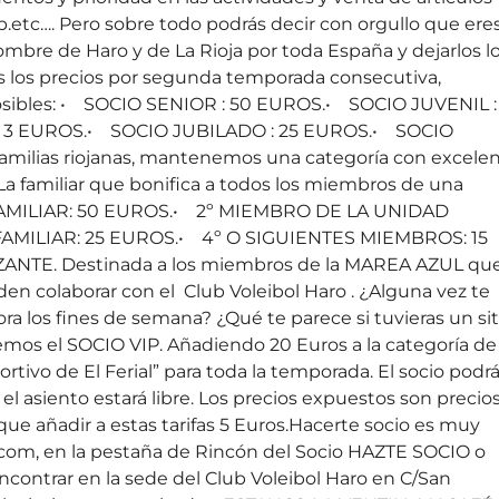
b.etc…. Pero sobre todo podrás decir con orgullo que ere
nombre de Haro y de La Rioja por toda España y dejarlos l
s los precios por segunda temporada consecutiva,
osibles: • SOCIO SENIOR : 50 EUROS.• SOCIO JUVENIL :
: 3 EUROS.• SOCIO JUBILADO : 25 EUROS.• SOCIO
ilias riojanas, mantenemos una categoría con excele
 La familiar que bonifica a todos los miembros de una
 FAMILIAR: 50 EUROS.• 2º MIEMBRO DE LA UNIDAD
AMILIAR: 25 EUROS.• 4º O SIGUIENTES MIEMBROS: 15
ZANTE. Destinada a los miembros de la MAREA AZUL qu
den colaborar con el Club Voleibol Haro . ¿Alguna vez te
ra los fines de semana? ¿Qué te parece si tuvieras un sit
mos el SOCIO VIP. Añadiendo 20 Euros a la categoría de
rtivo de El Ferial” para toda la temporada. El socio podr
 el asiento estará libre. Los precios expuestos son precio
que añadir a estas tarifas 5 Euros.Hacerte socio es muy
com, en la pestaña de Rincón del Socio HAZTE SOCIO o
ontrar en la sede del Club Voleibol Haro en C/San