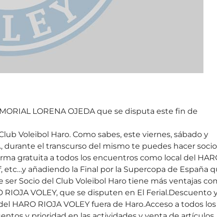
MEMORIAL LORENA OJEDA que se disputa este fin de
Club Voleibol Haro. Como sabes, este viernes, sábado y
durante el transcurso del mismo te puedes hacer socio
orma gratuita a todos los encuentros como local del HA
, etc…y añadiendo la Final por la Supercopa de España 
e ser Socio del Club Voleibol Haro tiene más ventajas c
O RIOJA VOLEY, que se disputen en El Ferial.Descuento 
os del HARO RIOJA VOLEY fuera de Haro.Acceso a todos los
entos y prioridad en las actividades y venta de artículos