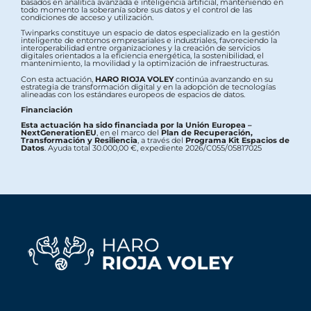
basados en analítica avanzada e inteligencia artificial, manteniendo en
todo momento la soberanía sobre sus datos y el control de las
condiciones de acceso y utilización.
Twinparks constituye un espacio de datos especializado en la gestión
inteligente de entornos empresariales e industriales, favoreciendo la
interoperabilidad entre organizaciones y la creación de servicios
digitales orientados a la eficiencia energética, la sostenibilidad, el
mantenimiento, la movilidad y la optimización de infraestructuras.
Con esta actuación,
HARO RIOJA VOLEY
continúa avanzando en su
estrategia de transformación digital y en la adopción de tecnologías
alineadas con los estándares europeos de espacios de datos.
Financiación
Esta actuación ha sido financiada por la Unión Europea –
NextGenerationEU
, en el marco del
Plan de Recuperación,
Transformación y Resiliencia
, a través del
Programa Kit Espacios de
Datos
. Ayuda total 30.000,00 €, expediente 2026/C055/05817025