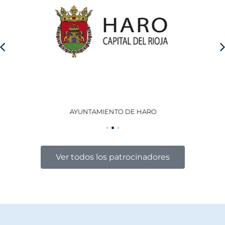
AYUNTAMIENTO DE HARO
GO
Ver todos los patrocinadores