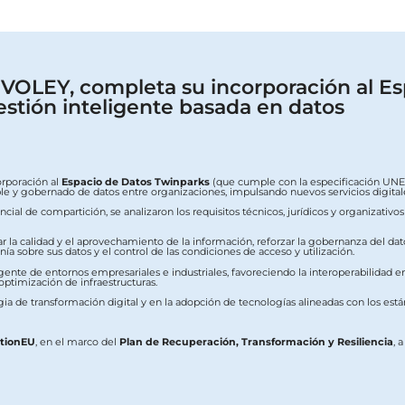
OLEY, completa su incorporación al Es
estión inteligente basada en datos
orporación al
Espacio de Datos Twinparks
(que cumple con la especificación UNE 0
erable y gobernado de datos entre organizaciones, impulsando nuevos servicios digit
ial de compartición, se analizaron los requisitos técnicos, jurídicos y organizativo
ar la calidad y el aprovechamiento de la información, reforzar la gobernanza del dat
a sobre sus datos y el control de las condiciones de acceso y utilización.
ente de entornos empresariales e industriales, favoreciendo la interoperabilidad ent
 optimización de infraestructuras.
ia de transformación digital y en la adopción de tecnologías alineadas con los est
ationEU
, en el marco del
Plan de Recuperación, Transformación y Resiliencia
, 