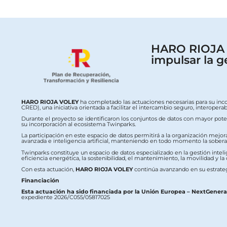
HARO RIOJA V
impulsar la g
HARO RIOJA VOLEY
ha completado las actuaciones necesarias para su inc
CRED), una iniciativa orientada a facilitar el intercambio seguro, interop
Durante el proyecto se identificaron los conjuntos de datos con mayor potenc
su incorporación al ecosistema Twinparks.
La participación en este espacio de datos permitirá a la organización mejor
avanzada e inteligencia artificial, manteniendo en todo momento la soberaní
Twinparks constituye un espacio de datos especializado en la gestión intelig
eficiencia energética, la sostenibilidad, el mantenimiento, la movilidad y la
Con esta actuación,
HARO RIOJA VOLEY
continúa avanzando en su estrateg
Financiación
Esta actuación ha sido financiada por la Unión Europea – NextGener
expediente 2026/C055/05817025