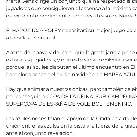
Marta Gens dirige un conjunto que ha respetado la b
jugadoras que consiguieron el ascenso a la máxima cat
de excelente rendimiento como es el caso de Nerea S
El HARO RIOJA VOLEY necesitará su mejor juego para d
a toda la afición azul.
Aparte del apoyo y del calor que la grada jarrera pon
extra a las jugadoras, y que este sábado volverá a ser 
porque las azules disputan el último encuentro en El 
Pamplona antes del parón navideño. La MAREA AZUL t
Hay que animar a nuestras chicas, pero también celebr
por conseguir la COPA DE LA REINA, SUB-CAMPEON
SUPERCOPA DE ESPAÑA DE VOLEIBOL FEMENINO.
Las azules necesitaran el apoyo de la Grada para dobl
unión entre las azules en la pista y la fuerza de la gr
ante el conjunto revelación.