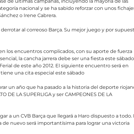
ase de últimas campañas, incluyendo la mayoría de las
egoría nacional y se ha sabido reforzar con unos fichaje
ánchez o Irene Cabrera.
errotar al correoso Barça. Su mejor juego y por supues
e en los encuentros complicados, con su aporte de fuerza
esencial, la cancha jarrera debe ser una fiesta este sábado
Ferial de este año 2012. El siguiente encuentro será en
iene una cita especial este sábado
ar un año que ha pasado a la historia del deporte riojan
ATO DE LA SUPERLIGA y ser CAMPEONES DE LA
egar a un CVB Barça que llegará a Haro dispuesto a todo. 
ada de nuevo será importantísima para lograr una victoria