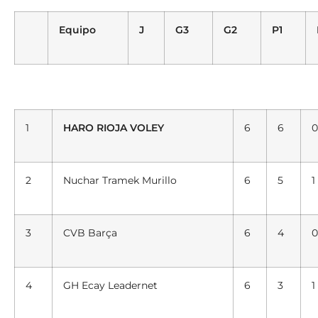
Equipo
J
G3
G2
P1
1
HARO RIOJA VOLEY
6
6
0
2
Nuchar Tramek Murillo
6
5
1
3
CVB Barça
6
4
0
4
GH Ecay Leadernet
6
3
1