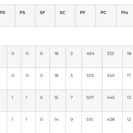
P0
PS
SF
SC
PF
PC
Pts
0
0
0
18
2
494
333
18
0
0
0
18
3
503
340
17
1
1
0
15
7
507
445
13
1
1
0
14
9
510
438
12