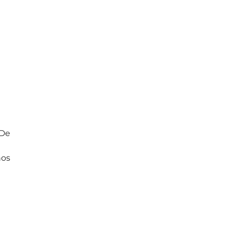
 De
nos