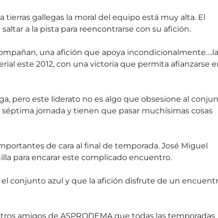
 a tierras gallegas la moral del equipo está muy alta. El
altar a la pista para reencontrarse con su afición.
mpañan, una afición que apoya incondicionalmente….l
rial este 2012, con una victoria que permita afianzarse 
liga, pero este liderato no es algo que obsesione al conju
 séptima jornada y tienen que pasar muchísimas cosas
mportantes de cara al final de temporada. José Miguel
tilla para encarar este complicado encuentro.
el conjunto azul y que la afición disfrute de un encuent
uestros amigos de ASPRODEMA que todas las temporadas