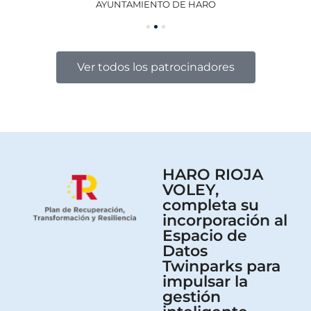
AYUNTAMIENTO DE HARO
GO
Ver todos los patrocinadores
HARO RIOJA
VOLEY,
completa su
incorporación al
Espacio de
Datos
Twinparks para
impulsar la
gestión