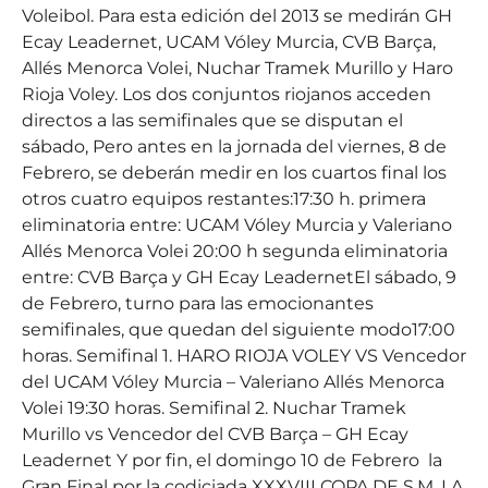
Voleibol. Para esta edición del 2013 se medirán GH
Ecay Leadernet, UCAM Vóley Murcia, CVB Barça,
Allés Menorca Volei, Nuchar Tramek Murillo y Haro
Rioja Voley. Los dos conjuntos riojanos acceden
directos a las semifinales que se disputan el
sábado, Pero antes en la jornada del viernes, 8 de
Febrero, se deberán medir en los cuartos final los
otros cuatro equipos restantes:17:30 h. primera
eliminatoria entre: UCAM Vóley Murcia y Valeriano
Allés Menorca Volei 20:00 h segunda eliminatoria
entre: CVB Barça y GH Ecay LeadernetEl sábado, 9
de Febrero, turno para las emocionantes
semifinales, que quedan del siguiente modo17:00
horas. Semifinal 1. HARO RIOJA VOLEY VS Vencedor
del UCAM Vóley Murcia – Valeriano Allés Menorca
Volei 19:30 horas. Semifinal 2. Nuchar Tramek
Murillo vs Vencedor del CVB Barça – GH Ecay
Leadernet Y por fin, el domingo 10 de Febrero la
Gran Final por la codiciada XXXVIII COPA DE S.M. LA