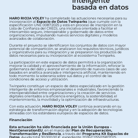
inteligente
basada en datos
HARO RIOJA VOLEY
ha completado las actuaciones necesarias para su
incorporación al
Espacio de Datos Twinparks
(que cumple con la
especificación UNE 0087:2025 y está en proceso de inscripción en la
Lista de Confianza del CRED), una iniciativa orientada a facilitar el
intercambio seguro, interoperable y gobernado de datos entre
organizaciones, impulsando nuevos servicios digitales y modelos
avanzados de colaboración.
Durante el proyecto se identificaron los conjuntos de datos con mayor
potencial de compartición, se analizaron los requisitos técnicos, jurídicos
y organizativos para su integración y se prepararon los productos de
datos necesarios para su incorporación al ecosistema Twinparks.
La participación en este espacio de datos permitirá a la organización
mejorar la calidad y el aprovechamiento de la información, reforzar la
gobernanza del dato y avanzar en el desarrollo de nuevos casos de uso
basados en analítica avanzada e inteligencia artificial, manteniendo en
todo momento la soberanía sobre sus datos y el control de las
condiciones de acceso y utilización.
Twinparks constituye un espacio de datos especializado en la gestión
inteligente de entornos empresariales e industriales, favoreciendo la
interoperabilidad entre organizaciones y la creación de servicios
digitales orientados a la eficiencia energética, la sostenibilidad, el
mantenimiento, la movilidad y la optimización de infraestructuras.
Con esta actuación,
HARO RIOJA VOLEY
continúa avanzando en su
estrategia de transformación digital y en la adopción de tecnologías
alineadas con los estándares europeos de espacios de datos.
Financiación
Esta actuación ha sido financiada por la Unión Europea –
NextGenerationEU
, en el marco del
Plan de Recuperación,
Transformación y Resiliencia
, a través del
Programa Kit Espacios de
Datos
. Ayuda total 30.000,00 €, expediente 2026/C055/05817025