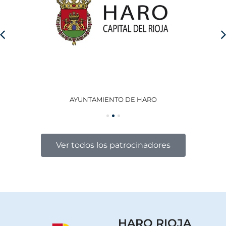
AYUNTAMIENTO DE HARO
GO
Ver todos los patrocinadores
HARO RIOJA