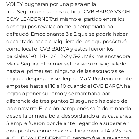
VOLEY pugnaran por una plaza en la
finalSegundos cuartos de final. CVB BARCA VS GH
ECAY LEADERNETAsí mismo el partido entre los
dos equipos revelación de la temporada no
defraudó. Emocionante 3 a 2 que se podría haber
decantado hacia cualquiera de los equiposActuó
como local el CVB BARÇA y estos fueron los
parciales 1-0 , 1-1- , 2-1 , 2-2 y 3-2 . Máxima anotadora
Maria Segura. El primer set ha sido muy igualado
hasta el primer set, ninguna de las escuadras se
lograba despegar y se llegó al 7 a 7. Posteriormente
empates hasta el 10 a 10 cuando el CVB BARÇA ha
logrado poner su ritmo y se marchaba por
diferencia de tres puntos.El segundo ha caído de
lado navarro. El ciclón pamplonés salía dominando
desde la primera bola, desbordando a las catalanas.
Siempre fueron por delante llegando a superar en
diez puntos como máxima. Finalmente 14 a 25 para
el GH ECAY LEADERNET.El tercero fue la revancha