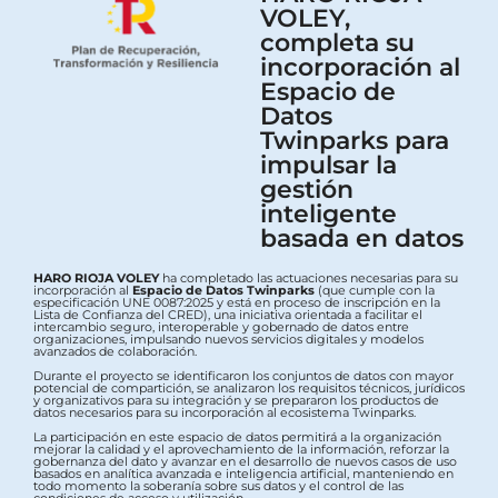
VOLEY,
completa su
incorporación al
Espacio de
Datos
Twinparks para
impulsar la
gestión
inteligente
basada en datos
HARO RIOJA VOLEY
ha completado las actuaciones necesarias para su
incorporación al
Espacio de Datos Twinparks
(que cumple con la
especificación UNE 0087:2025 y está en proceso de inscripción en la
Lista de Confianza del CRED), una iniciativa orientada a facilitar el
intercambio seguro, interoperable y gobernado de datos entre
organizaciones, impulsando nuevos servicios digitales y modelos
avanzados de colaboración.
Durante el proyecto se identificaron los conjuntos de datos con mayor
potencial de compartición, se analizaron los requisitos técnicos, jurídicos
y organizativos para su integración y se prepararon los productos de
datos necesarios para su incorporación al ecosistema Twinparks.
La participación en este espacio de datos permitirá a la organización
mejorar la calidad y el aprovechamiento de la información, reforzar la
gobernanza del dato y avanzar en el desarrollo de nuevos casos de uso
basados en analítica avanzada e inteligencia artificial, manteniendo en
todo momento la soberanía sobre sus datos y el control de las
condiciones de acceso y utilización.