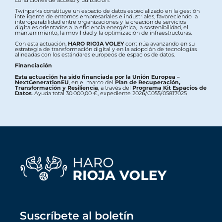
Twinparks constituye un espacio de datos especializado en la gestión
inteligente de entornos empresariales e industriales, favoreciendo la
interoperabilidad entre organizaciones y la creación de servicios
digitales orientados a la eficiencia energética, la sostenibilidad, el
mantenimiento, la movilidad y la optimización de infraestructuras.
Con esta actuación,
HARO RIOJA VOLEY
continúa avanzando en su
estrategia de transformación digital y en la adopción de tecnologías
alineadas con los estándares europeos de espacios de datos.
Financiación
Esta actuación ha sido financiada por la Unión Europea –
NextGenerationEU
, en el marco del
Plan de Recuperación,
Transformación y Resiliencia
, a través del
Programa Kit Espacios de
Datos
. Ayuda total 30.000,00 €, expediente 2026/C055/05817025
Suscríbete al boletín