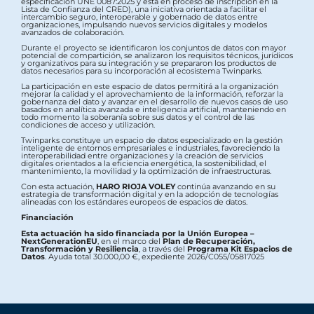
especificación UNE 0087:2025 y está en proceso de inscripción en la
Lista de Confianza del CRED), una iniciativa orientada a facilitar el
intercambio seguro, interoperable y gobernado de datos entre
organizaciones, impulsando nuevos servicios digitales y modelos
avanzados de colaboración.
Durante el proyecto se identificaron los conjuntos de datos con mayor
potencial de compartición, se analizaron los requisitos técnicos, jurídicos
y organizativos para su integración y se prepararon los productos de
datos necesarios para su incorporación al ecosistema Twinparks.
La participación en este espacio de datos permitirá a la organización
mejorar la calidad y el aprovechamiento de la información, reforzar la
gobernanza del dato y avanzar en el desarrollo de nuevos casos de uso
basados en analítica avanzada e inteligencia artificial, manteniendo en
todo momento la soberanía sobre sus datos y el control de las
condiciones de acceso y utilización.
Twinparks constituye un espacio de datos especializado en la gestión
inteligente de entornos empresariales e industriales, favoreciendo la
interoperabilidad entre organizaciones y la creación de servicios
digitales orientados a la eficiencia energética, la sostenibilidad, el
mantenimiento, la movilidad y la optimización de infraestructuras.
Con esta actuación,
HARO RIOJA VOLEY
continúa avanzando en su
estrategia de transformación digital y en la adopción de tecnologías
alineadas con los estándares europeos de espacios de datos.
Financiación
Esta actuación ha sido financiada por la Unión Europea –
NextGenerationEU
, en el marco del
Plan de Recuperación,
Transformación y Resiliencia
, a través del
Programa Kit Espacios de
Datos
. Ayuda total 30.000,00 €, expediente 2026/C055/05817025