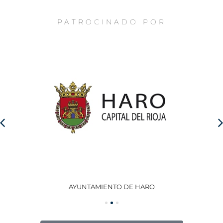
PATROCINADO POR
AYUNTAMIENTO DE HARO
GO