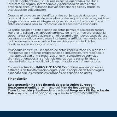
Lista de Confianza del CRED), una iniciativa orientada a facilitar el
intercambio seguro, interoperable y gobernado de datos entre
organizaciones, impulsando nuevos servicios digitales y modelos
avanzados de colaboración.
Durante el proyecto se identificaron los conjuntos de datos con mayor
potencial de compartición, se analizaron los requisitos técnicos, jurídicos
y organizativos para su integración y se prepararon los productos de
datos necesarios para su incorporación al ecosistema Twinparks.
La participación en este espacio de datos permitirá a la organización
mejorar la calidad y el aprovechamiento de la información, reforzar la
gobernanza del dato y avanzar en el desarrollo de nuevos casos de uso
basados en analítica avanzada e inteligencia artificial, manteniendo en
todo momento la soberanía sobre sus datos y el control de las
condiciones de acceso y utilización.
Twinparks constituye un espacio de datos especializado en la gestión
inteligente de entornos empresariales e industriales, favoreciendo la
interoperabilidad entre organizaciones y la creación de servicios
digitales orientados a la eficiencia energética, la sostenibilidad, el
mantenimiento, la movilidad y la optimización de infraestructuras.
Con esta actuación,
HARO RIOJA VOLEY
continúa avanzando en su
estrategia de transformación digital y en la adopción de tecnologías
alineadas con los estándares europeos de espacios de datos.
Financiación
Esta actuación ha sido financiada por la Unión Europea –
NextGenerationEU
, en el marco del
Plan de Recuperación,
Transformación y Resiliencia
, a través del
Programa Kit Espacios de
Datos
. Ayuda total 30.000,00 €, expediente 2026/C055/05817025