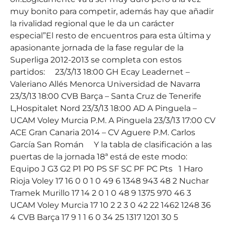
muy bonito para competir, además hay que añadir
la rivalidad regional que le da un carácter
especial”El resto de encuentros para esta última y
apasionante jornada de la fase regular de la
Superliga 2012-2013 se completa con estos
partidos: 23/3/13 18:00 GH Ecay Leadernet –
Valeriano Allés Menorca Universidad de Navarra
23/3/13 18:00 CVB Barça – Santa Cruz de Tenerife
L,Hospitalet Nord 23/3/13 18:00 AD A Pinguela –
UCAM Voley Murcia P.M. A Pinguela 23/3/13 17:00 CV
ACE Gran Canaria 2014 – CV Aguere P.M. Carlos
García San Román Y la tabla de clasificación a las
puertas de la jornada 18ª está de este modo:
Equipo J G3 G2 P1 P0 PS SF SC PF PC Pts 1 Haro
Rioja Voley 17 16 0 0 1 0 49 6 1348 943 48 2 Nuchar
Tramek Murillo 17 14 2 0 1 0 48 9 1375 970 46 3
UCAM Voley Murcia 17 10 2 2 3 0 42 22 1462 1248 36
4 CVB Barça 17 9 1 1 6 0 34 25 1317 1201 30 5