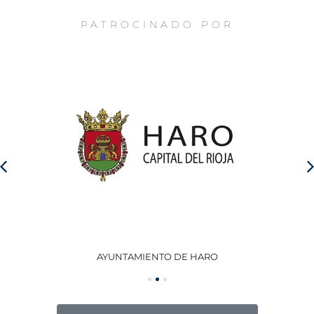
PATROCINADO POR
AYUNTAMIENTO DE HARO
GO