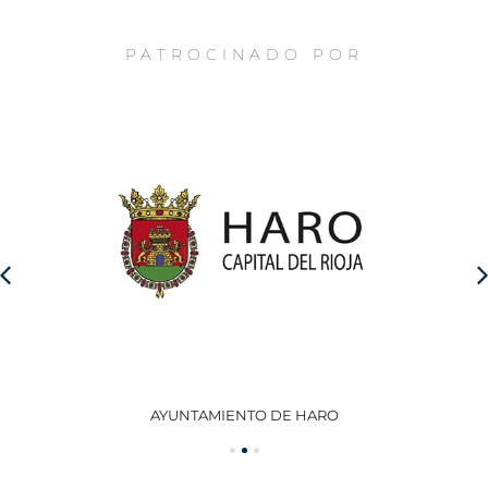
PATROCINADO POR
AYUNTAMIENTO DE HARO
GO