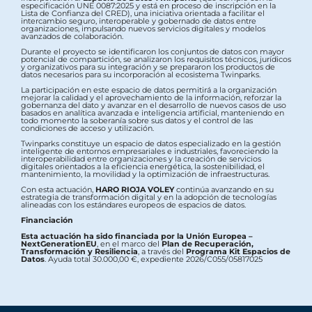
especificación UNE 0087:2025 y está en proceso de inscripción en la
Lista de Confianza del CRED), una iniciativa orientada a facilitar el
intercambio seguro, interoperable y gobernado de datos entre
organizaciones, impulsando nuevos servicios digitales y modelos
avanzados de colaboración.
Durante el proyecto se identificaron los conjuntos de datos con mayor
potencial de compartición, se analizaron los requisitos técnicos, jurídicos
y organizativos para su integración y se prepararon los productos de
datos necesarios para su incorporación al ecosistema Twinparks.
La participación en este espacio de datos permitirá a la organización
mejorar la calidad y el aprovechamiento de la información, reforzar la
gobernanza del dato y avanzar en el desarrollo de nuevos casos de uso
basados en analítica avanzada e inteligencia artificial, manteniendo en
todo momento la soberanía sobre sus datos y el control de las
condiciones de acceso y utilización.
Twinparks constituye un espacio de datos especializado en la gestión
inteligente de entornos empresariales e industriales, favoreciendo la
interoperabilidad entre organizaciones y la creación de servicios
digitales orientados a la eficiencia energética, la sostenibilidad, el
mantenimiento, la movilidad y la optimización de infraestructuras.
Con esta actuación,
HARO RIOJA VOLEY
continúa avanzando en su
estrategia de transformación digital y en la adopción de tecnologías
alineadas con los estándares europeos de espacios de datos.
Financiación
Esta actuación ha sido financiada por la Unión Europea –
NextGenerationEU
, en el marco del
Plan de Recuperación,
Transformación y Resiliencia
, a través del
Programa Kit Espacios de
Datos
. Ayuda total 30.000,00 €, expediente 2026/C055/05817025