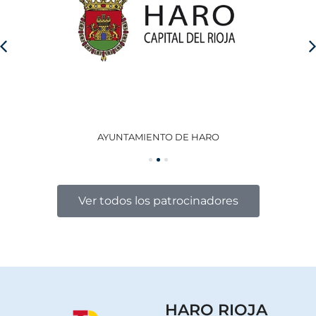
AYUNTAMIENTO DE HARO
GO
Ver todos los patrocinadores
HARO RIOJA