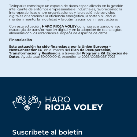
Twinparks constituye un espacio de datos especializado en la gestión
inteligente de entornos empresariales e industriales, favoreciendo la
interoperabilidad entre organizaciones y la creación de servicios
digitales orientados a la eficiencia energética, la sostenibilidad, el
mantenimiento, la movilidad y la optimización de infraestructuras.
Con esta actuación,
HARO RIOJA VOLEY
continúa avanzando en su
estrategia de transformación digital y en la adopción de tecnologías
alineadas con los estándares europeos de espacios de datos.
Financiación
Esta actuación ha sido financiada por la Unión Europea –
NextGenerationEU
, en el marco del
Plan de Recuperación,
Transformación y Resiliencia
, a través del
Programa Kit Espacios de
Datos
. Ayuda total 30.000,00 €, expediente 2026/C055/05817025
Suscríbete al boletín