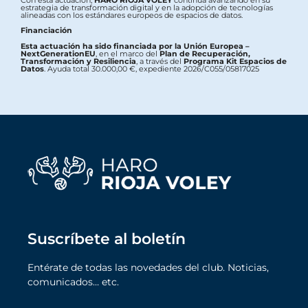
Con esta actuación,
HARO RIOJA VOLEY
continúa avanzando en su
estrategia de transformación digital y en la adopción de tecnologías
alineadas con los estándares europeos de espacios de datos.
Financiación
Esta actuación ha sido financiada por la Unión Europea –
NextGenerationEU
, en el marco del
Plan de Recuperación,
Transformación y Resiliencia
, a través del
Programa Kit Espacios de
Datos
. Ayuda total 30.000,00 €, expediente 2026/C055/05817025
Suscríbete al boletín
Entérate de todas las novedades del club. Noticias,
comunicados… etc.