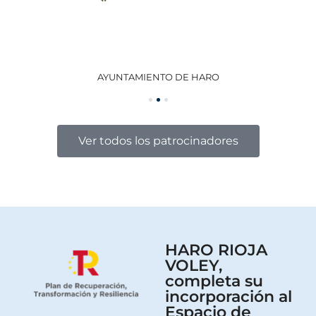
AYUNTAMIENTO DE HARO
GO
Ver todos los patrocinadores
HARO RIOJA
VOLEY,
completa su
incorporación al
Espacio de