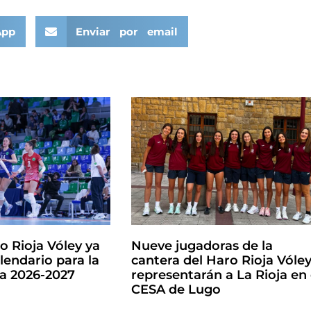
App
Enviar por email
o Rioja Vóley ya
Nueve jugadoras de la
lendario para la
cantera del Haro Rioja Vóle
la 2026-2027
representarán a La Rioja en 
CESA de Lugo