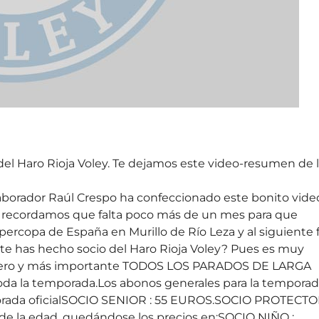
del Haro Rioja Voley. Te dejamos este video-resumen de 
borador Raúl Crespo ha confeccionado este bonito vide
Te recordamos que falta poco más de un mes para que
percopa de España en Murillo de Río Leza y al siguiente 
 te has hecho socio del Haro Rioja Voley? Pues es muy
rimero y más importante TODOS LOS PARADOS DE LARGA
oda la temporada.Los abonos generales para la tempora
orada oficialSOCIO SENIOR : 55 EUROS.SOCIO PROTECTO
 de la edad, quedándose los precios en:SOCIO NIÑO