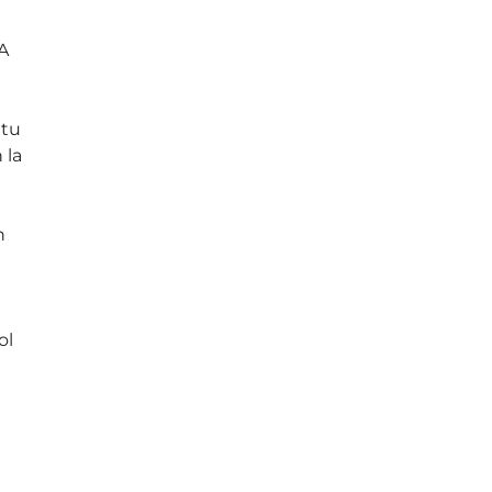
A
 tu
 la
n
ol