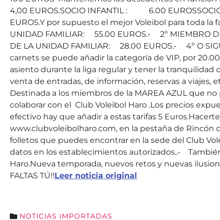
4,00 EUROS.SOCIO INFANTIL : 6.00 EUROSSOCIO
EUROS.Y por supuesto el mejor Voleibol para toda l
UNIDAD FAMILIAR: 55.00 EUROS.• 2º MIEMBRO D
DE LA UNIDAD FAMILIAR: 28.00 EUROS.• 4º O 
carnets se puede añadir la categoría de VIP, por 20.00
asiento durante la liga regular y tener la tranquilidad 
venta de entradas, de información, reservas a viaje
Destinada a los miembros de la MAREA AZUL que no p
colaborar con el Club Voleibol Haro .Los precios expu
efectivo hay que añadir a estas tarifas 5 Euros.Hacer
www.clubvoleibolharo.com, en la pestaña de Rincón
folletos que puedes encontrar en la sede del Club Vo
datos en los establecimientos autorizados..• También 
Haro.Nueva temporada, nuevos retos y nuevas ilusi
FALTAS TÚ!!
Leer noticia original
NOTICIAS IMPORTADAS