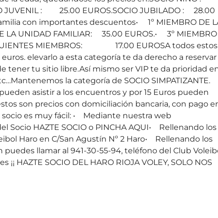
 JUVENIL : 25.00 EUROS.SOCIO JUBILADO : 28.00
a familia con importantes descuentos• 1º MIEMBRO DE L
E LA UNIDAD FAMILIAR: 35.00 EUROS.• 3º MIEMBRO
SIGUIENTES MIEMBROS: 17.00 EUROSA todos estos
 euros. elevarlo a esta categoría te da derecho a reservar
de tener tu sitio libre.Así mismo ser VIP te da prioridad en
s, etc…Mantenemos la categoría de SOCIO SIMPATIZANTE.
ueden asistir a los encuentros y por 15 Euros pueden
estos son precios con domiciliación bancaria, con pago e
te socio es muy fácil: • Mediante nuestra web
 del Socio HAZTE SOCIO o PINCHA AQUI• Rellenando los
leibol Haro en C/San Agustín Nº 2 Haro• Rellenando los
puedes llamar al 941-30-55-94, teléfono del Club Voleib
ones ¡¡ HAZTE SOCIO DEL HARO RIOJA VOLEY, SOLO NOS