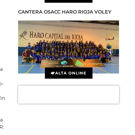
CANTERA OSACC HARO RIOJA VOLEY
la
ALTA ONLINE
o-
fin
da
R:
 :