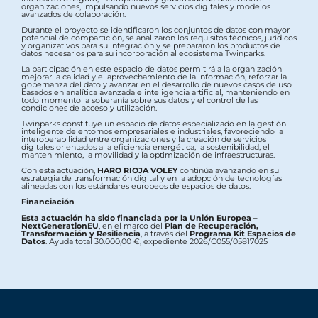
organizaciones, impulsando nuevos servicios digitales y modelos
avanzados de colaboración.
Durante el proyecto se identificaron los conjuntos de datos con mayor
potencial de compartición, se analizaron los requisitos técnicos, jurídicos
y organizativos para su integración y se prepararon los productos de
datos necesarios para su incorporación al ecosistema Twinparks.
La participación en este espacio de datos permitirá a la organización
mejorar la calidad y el aprovechamiento de la información, reforzar la
gobernanza del dato y avanzar en el desarrollo de nuevos casos de uso
basados en analítica avanzada e inteligencia artificial, manteniendo en
todo momento la soberanía sobre sus datos y el control de las
condiciones de acceso y utilización.
Twinparks constituye un espacio de datos especializado en la gestión
inteligente de entornos empresariales e industriales, favoreciendo la
interoperabilidad entre organizaciones y la creación de servicios
digitales orientados a la eficiencia energética, la sostenibilidad, el
mantenimiento, la movilidad y la optimización de infraestructuras.
Con esta actuación,
HARO RIOJA VOLEY
continúa avanzando en su
estrategia de transformación digital y en la adopción de tecnologías
alineadas con los estándares europeos de espacios de datos.
Financiación
Esta actuación ha sido financiada por la Unión Europea –
NextGenerationEU
, en el marco del
Plan de Recuperación,
Transformación y Resiliencia
, a través del
Programa Kit Espacios de
Datos
. Ayuda total 30.000,00 €, expediente 2026/C055/05817025