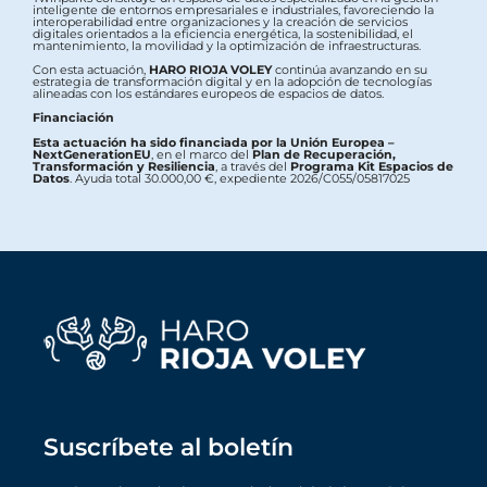
inteligente de entornos empresariales e industriales, favoreciendo la
interoperabilidad entre organizaciones y la creación de servicios
digitales orientados a la eficiencia energética, la sostenibilidad, el
mantenimiento, la movilidad y la optimización de infraestructuras.
Con esta actuación,
HARO RIOJA VOLEY
continúa avanzando en su
estrategia de transformación digital y en la adopción de tecnologías
alineadas con los estándares europeos de espacios de datos.
Financiación
Esta actuación ha sido financiada por la Unión Europea –
NextGenerationEU
, en el marco del
Plan de Recuperación,
Transformación y Resiliencia
, a través del
Programa Kit Espacios de
Datos
. Ayuda total 30.000,00 €, expediente 2026/C055/05817025
Suscríbete al boletín