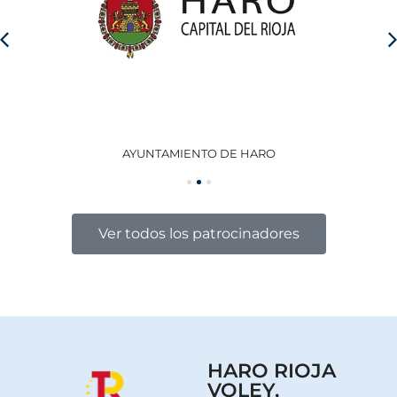
AYUNTAMIENTO DE HARO
GO
Ver todos los patrocinadores
HARO RIOJA
VOLEY,