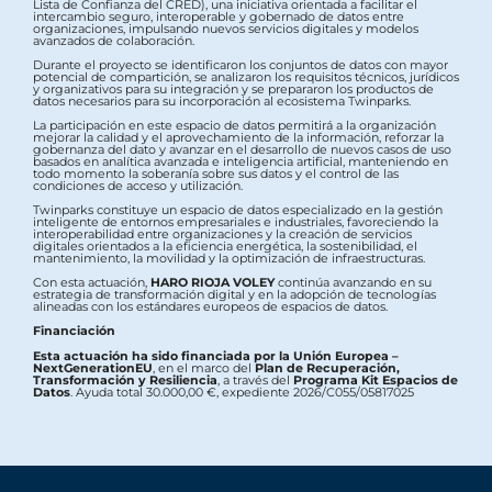
Lista de Confianza del CRED), una iniciativa orientada a facilitar el
intercambio seguro, interoperable y gobernado de datos entre
organizaciones, impulsando nuevos servicios digitales y modelos
avanzados de colaboración.
Durante el proyecto se identificaron los conjuntos de datos con mayor
potencial de compartición, se analizaron los requisitos técnicos, jurídicos
y organizativos para su integración y se prepararon los productos de
datos necesarios para su incorporación al ecosistema Twinparks.
La participación en este espacio de datos permitirá a la organización
mejorar la calidad y el aprovechamiento de la información, reforzar la
gobernanza del dato y avanzar en el desarrollo de nuevos casos de uso
basados en analítica avanzada e inteligencia artificial, manteniendo en
todo momento la soberanía sobre sus datos y el control de las
condiciones de acceso y utilización.
Twinparks constituye un espacio de datos especializado en la gestión
inteligente de entornos empresariales e industriales, favoreciendo la
interoperabilidad entre organizaciones y la creación de servicios
digitales orientados a la eficiencia energética, la sostenibilidad, el
mantenimiento, la movilidad y la optimización de infraestructuras.
Con esta actuación,
HARO RIOJA VOLEY
continúa avanzando en su
estrategia de transformación digital y en la adopción de tecnologías
alineadas con los estándares europeos de espacios de datos.
Financiación
Esta actuación ha sido financiada por la Unión Europea –
NextGenerationEU
, en el marco del
Plan de Recuperación,
Transformación y Resiliencia
, a través del
Programa Kit Espacios de
Datos
. Ayuda total 30.000,00 €, expediente 2026/C055/05817025