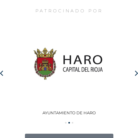
PATROCINADO POR
AYUNTAMIENTO DE HARO
GO