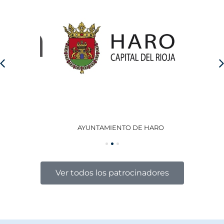
AYUNTAMIENTO DE HARO
GO
Ver todos los patrocinadores