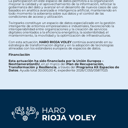
La participación en este espacio de datos permitirá a la organización
mejorar la calidad y el aprovechamiento de la información, reforzar la
gobernanza del dato y avanzar en el desarrollo de nuevos casos de uso
basados en analítica avanzada e inteligencia artificial, manteniendo en
todo momento la soberanía sobre sus datos y el control de las
condiciones de acceso y utilización.
Twinparks constituye un espacio de datos especializado en la gestión
inteligente de entornos empresariales e industriales, favoreciendo la
interoperabilidad entre organizaciones y la creación de servicios
digitales orientados a la eficiencia energética, la sostenibilidad, el
mantenimiento, la movilidad y la optimización de infraestructuras.
Con esta actuación,
HARO RIOJA VOLEY
continúa avanzando en su
estrategia de transformación digital y en la adopción de tecnologías
alineadas con los estándares europeos de espacios de datos.
Financiación
Esta actuación ha sido financiada por la Unión Europea –
NextGenerationEU
, en el marco del
Plan de Recuperación,
Transformación y Resiliencia
, a través del
Programa Kit Espacios de
Datos
. Ayuda total 30.000,00 €, expediente 2026/C055/05817025