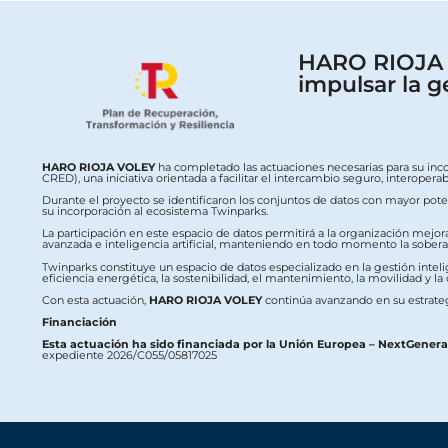
HARO RIOJA V
impulsar la g
HARO RIOJA VOLEY
ha completado las actuaciones necesarias para su inc
CRED), una iniciativa orientada a facilitar el intercambio seguro, interop
Durante el proyecto se identificaron los conjuntos de datos con mayor potenc
su incorporación al ecosistema Twinparks.
La participación en este espacio de datos permitirá a la organización mejor
avanzada e inteligencia artificial, manteniendo en todo momento la soberaní
Twinparks constituye un espacio de datos especializado en la gestión intelig
eficiencia energética, la sostenibilidad, el mantenimiento, la movilidad y la
Con esta actuación,
HARO RIOJA VOLEY
continúa avanzando en su estrateg
Financiación
Esta actuación ha sido financiada por la Unión Europea – NextGener
expediente 2026/C055/05817025