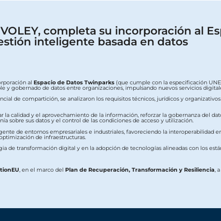
OLEY, completa su incorporación al Es
estión inteligente basada en datos
orporación al
Espacio de Datos Twinparks
(que cumple con la especificación UNE 0
erable y gobernado de datos entre organizaciones, impulsando nuevos servicios digit
ial de compartición, se analizaron los requisitos técnicos, jurídicos y organizativo
ar la calidad y el aprovechamiento de la información, reforzar la gobernanza del dat
a sobre sus datos y el control de las condiciones de acceso y utilización.
ente de entornos empresariales e industriales, favoreciendo la interoperabilidad ent
 optimización de infraestructuras.
ia de transformación digital y en la adopción de tecnologías alineadas con los est
ationEU
, en el marco del
Plan de Recuperación, Transformación y Resiliencia
, 