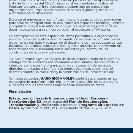
Lista de Confianza del CRED), una iniciativa orientada a facilitar el
intercambio seguro, interoperable y gobernado de datos entre
organizaciones, impulsando nuevos servicios digitales y modelos
avanzados de colaboración.
Durante el proyecto se identificaron los conjuntos de datos con mayor
potencial de compartición, se analizaron los requisitos técnicos, jurídicos
y organizativos para su integración y se prepararon los productos de
datos necesarios para su incorporación al ecosistema Twinparks.
La participación en este espacio de datos permitirá a la organización
mejorar la calidad y el aprovechamiento de la información, reforzar la
gobernanza del dato y avanzar en el desarrollo de nuevos casos de uso
basados en analítica avanzada e inteligencia artificial, manteniendo en
todo momento la soberanía sobre sus datos y el control de las
condiciones de acceso y utilización.
Twinparks constituye un espacio de datos especializado en la gestión
inteligente de entornos empresariales e industriales, favoreciendo la
interoperabilidad entre organizaciones y la creación de servicios
digitales orientados a la eficiencia energética, la sostenibilidad, el
mantenimiento, la movilidad y la optimización de infraestructuras.
Con esta actuación,
HARO RIOJA VOLEY
continúa avanzando en su
estrategia de transformación digital y en la adopción de tecnologías
alineadas con los estándares europeos de espacios de datos.
Financiación
Esta actuación ha sido financiada por la Unión Europea –
NextGenerationEU
, en el marco del
Plan de Recuperación,
Transformación y Resiliencia
, a través del
Programa Kit Espacios de
Datos
. Ayuda total 30.000,00 €, expediente 2026/C055/05817025