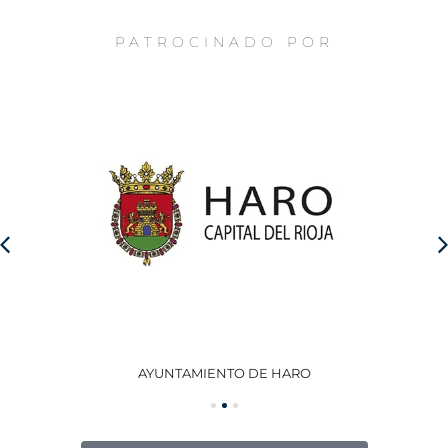
PATROCINADO POR
AYUNTAMIENTO DE HARO
GO