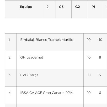
Equipo
J
G3
G2
P1
1
Embalaj.
Blanco
Tramek Murillo
10
10
2
GH Leadernet
10
8
3
CVB Barça
10
5
4
IBSA CV ACE
Gran Canaria
2014
10
6