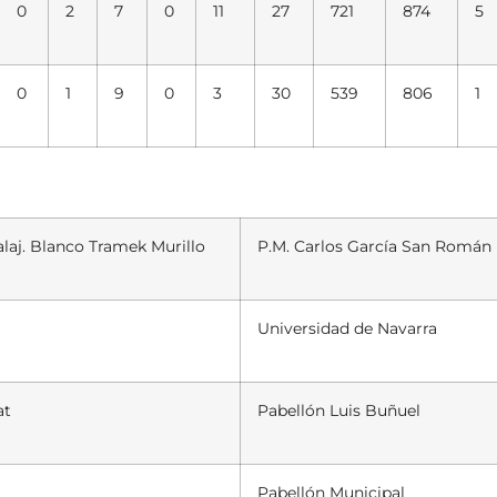
0
2
7
0
11
27
721
874
5
0
1
9
0
3
30
539
806
1
laj. Blanco Tramek Murillo
P.M. Carlos García
San
Román
Universidad de Navarra
at
Pabellón
Luis Buñuel
Pabellón
Municipal