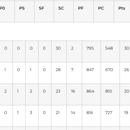
P0
PS
SF
SC
PF
PC
Pts
0
0
0
0
30
2
795
548
30
1
0
1
0
28
7
847
670
26
2
1
2
0
23
16
864
810
20
0
1
3
0
21
14
816
727
19