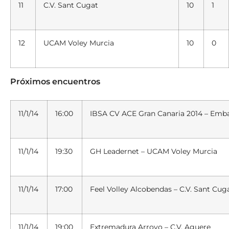
11
C.V.
Sant Cugat
10
1
12
UCAM Voley
Murcia
10
0
Próximos encuentros
11/1/14
16:00
IBSA CV ACE Gran
Canaria
2014 – Emba
11/1/14
19:30
GH Leadernet – UCAM Voley Murcia
11/1/14
17:00
Feel Volley Alcobendas – C.V. Sant Cug
11/1/14
19:00
Extremadura Arroyo – C.V. Aguere