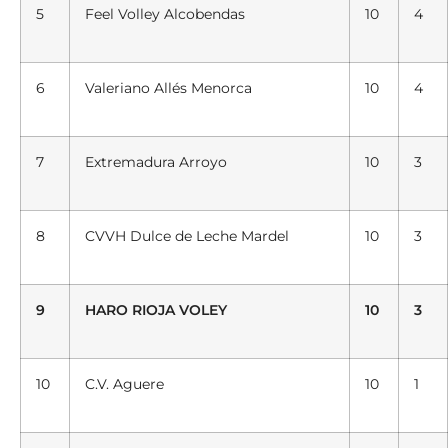
5
Feel Volley Alcobendas
10
4
6
Valeriano Allés
Menorca
10
4
7
Extremadura
Arroyo
10
3
8
CVVH Dulce de Leche
Mardel
10
3
9
HARO RIOJA VOLEY
10
3
10
C.V. Aguere
10
1