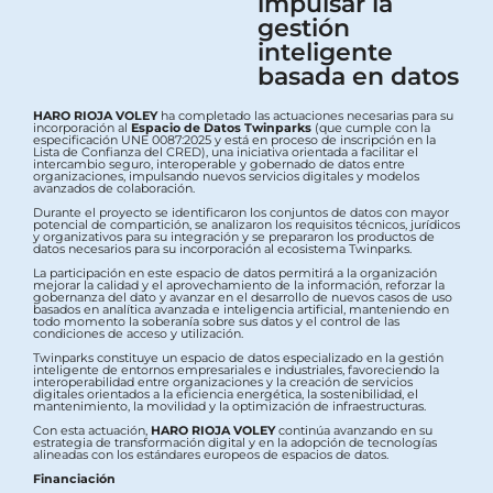
impulsar la
gestión
inteligente
basada en datos
HARO RIOJA VOLEY
ha completado las actuaciones necesarias para su
incorporación al
Espacio de Datos Twinparks
(que cumple con la
especificación UNE 0087:2025 y está en proceso de inscripción en la
Lista de Confianza del CRED), una iniciativa orientada a facilitar el
intercambio seguro, interoperable y gobernado de datos entre
organizaciones, impulsando nuevos servicios digitales y modelos
avanzados de colaboración.
Durante el proyecto se identificaron los conjuntos de datos con mayor
potencial de compartición, se analizaron los requisitos técnicos, jurídicos
y organizativos para su integración y se prepararon los productos de
datos necesarios para su incorporación al ecosistema Twinparks.
La participación en este espacio de datos permitirá a la organización
mejorar la calidad y el aprovechamiento de la información, reforzar la
gobernanza del dato y avanzar en el desarrollo de nuevos casos de uso
basados en analítica avanzada e inteligencia artificial, manteniendo en
todo momento la soberanía sobre sus datos y el control de las
condiciones de acceso y utilización.
Twinparks constituye un espacio de datos especializado en la gestión
inteligente de entornos empresariales e industriales, favoreciendo la
interoperabilidad entre organizaciones y la creación de servicios
digitales orientados a la eficiencia energética, la sostenibilidad, el
mantenimiento, la movilidad y la optimización de infraestructuras.
Con esta actuación,
HARO RIOJA VOLEY
continúa avanzando en su
estrategia de transformación digital y en la adopción de tecnologías
alineadas con los estándares europeos de espacios de datos.
Financiación