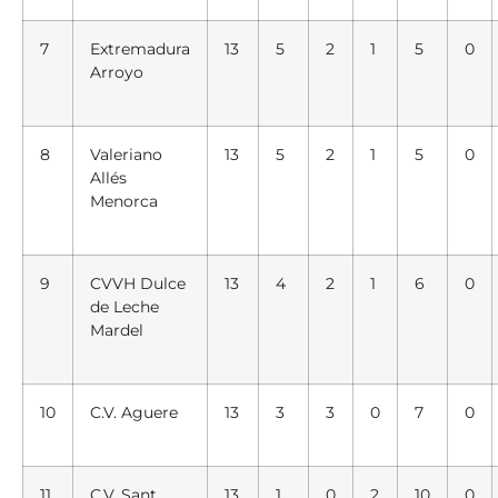
7
Extremadura
13
5
2
1
5
0
Arroyo
8
Valeriano
13
5
2
1
5
0
Allés
Menorca
9
CVVH
Dulce
13
4
2
1
6
0
de Leche
Mardel
10
C.V. Aguere
13
3
3
0
7
0
11
C.V.
Sant
13
1
0
2
10
0