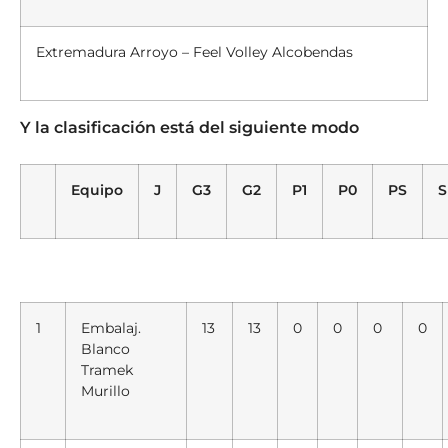
Extremadura Arroyo – Feel Volley Alcobendas
Y la clasificación está del siguiente modo
Equipo
J
G3
G2
P1
P0
PS
S
1
Embalaj.
13
13
0
0
0
0
Blanco
Tramek
Murillo