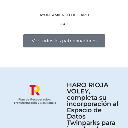
AYUNTAMIENTO DE HARO
GO
Ver todos los patrocinadores
HARO RIOJA
VOLEY,
completa su
incorporación al
Espacio de
Datos
Twinparks para