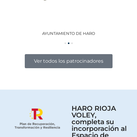
AYUNTAMIENTO DE HARO
GO
Ver todos los patrocinadores
HARO RIOJA
VOLEY,
completa su
incorporación al
Espacio de