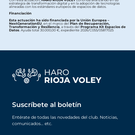
Con esta actuación,
HARO RIOJA VOLEY
continúa avanzando en su
estrategia de transformación digital y en la adopción de tecnologías
alineadas con los estándares europeos de espacios de datos.
Financiación
Esta actuación ha sido financiada por la Unión Europea –
NextGenerationEU
, en el marco del
Plan de Recuperación,
Transformación y Resiliencia
, a través del
Programa Kit Espacios de
Datos
. Ayuda total 30.000,00 €, expediente 2026/C055/05817025
Suscríbete al boletín
Entérate de todas las novedades del club. Noticias,
comunicados… etc.