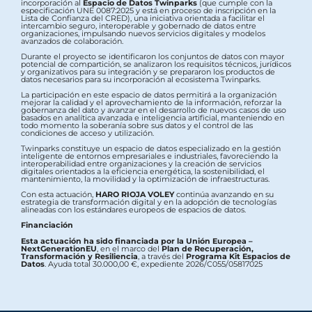
incorporación al
Espacio de Datos Twinparks
(que cumple con la
especificación UNE 0087:2025 y está en proceso de inscripción en la
Lista de Confianza del CRED), una iniciativa orientada a facilitar el
intercambio seguro, interoperable y gobernado de datos entre
organizaciones, impulsando nuevos servicios digitales y modelos
avanzados de colaboración.
Durante el proyecto se identificaron los conjuntos de datos con mayor
potencial de compartición, se analizaron los requisitos técnicos, jurídicos
y organizativos para su integración y se prepararon los productos de
datos necesarios para su incorporación al ecosistema Twinparks.
La participación en este espacio de datos permitirá a la organización
mejorar la calidad y el aprovechamiento de la información, reforzar la
gobernanza del dato y avanzar en el desarrollo de nuevos casos de uso
basados en analítica avanzada e inteligencia artificial, manteniendo en
todo momento la soberanía sobre sus datos y el control de las
condiciones de acceso y utilización.
Twinparks constituye un espacio de datos especializado en la gestión
inteligente de entornos empresariales e industriales, favoreciendo la
interoperabilidad entre organizaciones y la creación de servicios
digitales orientados a la eficiencia energética, la sostenibilidad, el
mantenimiento, la movilidad y la optimización de infraestructuras.
Con esta actuación,
HARO RIOJA VOLEY
continúa avanzando en su
estrategia de transformación digital y en la adopción de tecnologías
alineadas con los estándares europeos de espacios de datos.
Financiación
Esta actuación ha sido financiada por la Unión Europea –
NextGenerationEU
, en el marco del
Plan de Recuperación,
Transformación y Resiliencia
, a través del
Programa Kit Espacios de
Datos
. Ayuda total 30.000,00 €, expediente 2026/C055/05817025