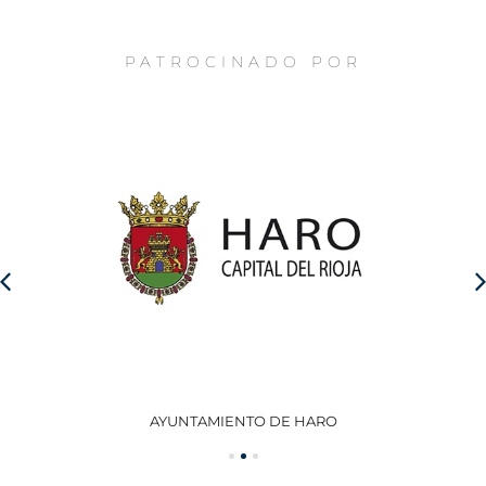
PATROCINADO POR
AYUNTAMIENTO DE HARO
GO