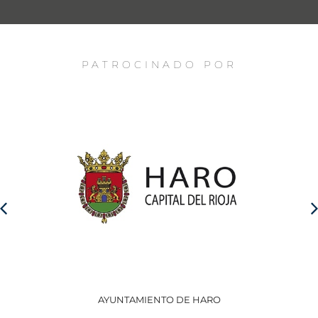
PATROCINADO POR
AYUNTAMIENTO DE HARO
GO