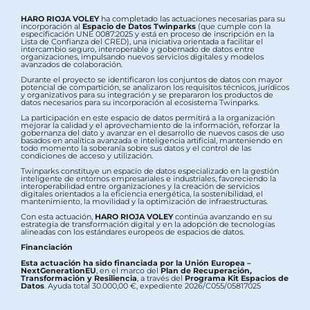
HARO RIOJA VOLEY
ha completado las actuaciones necesarias para su
incorporación al
Espacio de Datos Twinparks
(que cumple con la
especificación UNE 0087:2025 y está en proceso de inscripción en la
Lista de Confianza del CRED), una iniciativa orientada a facilitar el
intercambio seguro, interoperable y gobernado de datos entre
organizaciones, impulsando nuevos servicios digitales y modelos
avanzados de colaboración.
Durante el proyecto se identificaron los conjuntos de datos con mayor
potencial de compartición, se analizaron los requisitos técnicos, jurídicos
y organizativos para su integración y se prepararon los productos de
datos necesarios para su incorporación al ecosistema Twinparks.
La participación en este espacio de datos permitirá a la organización
mejorar la calidad y el aprovechamiento de la información, reforzar la
gobernanza del dato y avanzar en el desarrollo de nuevos casos de uso
basados en analítica avanzada e inteligencia artificial, manteniendo en
todo momento la soberanía sobre sus datos y el control de las
condiciones de acceso y utilización.
Twinparks constituye un espacio de datos especializado en la gestión
inteligente de entornos empresariales e industriales, favoreciendo la
interoperabilidad entre organizaciones y la creación de servicios
digitales orientados a la eficiencia energética, la sostenibilidad, el
mantenimiento, la movilidad y la optimización de infraestructuras.
Con esta actuación,
HARO RIOJA VOLEY
continúa avanzando en su
estrategia de transformación digital y en la adopción de tecnologías
alineadas con los estándares europeos de espacios de datos.
Financiación
Esta actuación ha sido financiada por la Unión Europea –
NextGenerationEU
, en el marco del
Plan de Recuperación,
Transformación y Resiliencia
, a través del
Programa Kit Espacios de
Datos
. Ayuda total 30.000,00 €, expediente 2026/C055/05817025