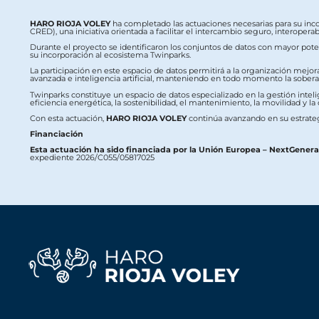
HARO RIOJA VOLEY
ha completado las actuaciones necesarias para su inc
CRED), una iniciativa orientada a facilitar el intercambio seguro, interop
Durante el proyecto se identificaron los conjuntos de datos con mayor potenc
su incorporación al ecosistema Twinparks.
La participación en este espacio de datos permitirá a la organización mejor
avanzada e inteligencia artificial, manteniendo en todo momento la soberaní
Twinparks constituye un espacio de datos especializado en la gestión intelig
eficiencia energética, la sostenibilidad, el mantenimiento, la movilidad y la
Con esta actuación,
HARO RIOJA VOLEY
continúa avanzando en su estrateg
Financiación
Esta actuación ha sido financiada por la Unión Europea – NextGener
expediente 2026/C055/05817025