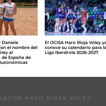
y Daniela
El OCISA Haro Rioja Vóley y
an el nombre del
conoce su calendario para l
ley al
Liga Iberdrola 2026-2027
de España de
 Autonómicas
NADOR HARO RIOJA VOLEY