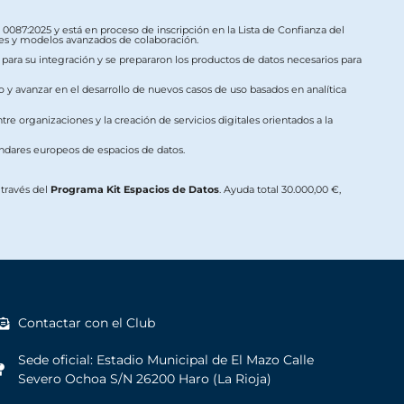
087:2025 y está en proceso de inscripción en la Lista de Confianza del
ales y modelos avanzados de colaboración.
s para su integración y se prepararon los productos de datos necesarios para
o y avanzar en el desarrollo de nuevos casos de uso basados en analítica
re organizaciones y la creación de servicios digitales orientados a la
ándares europeos de espacios de datos.
a través del
Programa Kit Espacios de Datos
. Ayuda total 30.000,00 €,
Contactar con el Club
Sede oficial: Estadio Municipal de El Mazo Calle
Severo Ochoa S/N 26200 Haro (La Rioja)