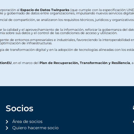
orporación al
Espacio de Datos Twinparks
(que cumple con la especificación UNE 0
erable y gobernado de datos entre organizaciones, impulsando nuevos servicios digit
ial de compartición, se analizaron los requisitos técnicos, jurídicos y organizativo
ar la calidad y el aprovechamiento de la información, reforzar la gobernanza del dat
a sobre sus datos y el control de las condiciones de acceso y utilización.
ente de entornos empresariales e industriales, favoreciendo la interoperabilidad ent
 optimización de infraestructuras.
ia de transformación digital y en la adopción de tecnologías alineadas con los est
ationEU
, en el marco del
Plan de Recuperación, Transformación y Resiliencia
, 
Socios
Área de socios
Quiero hacerme socio