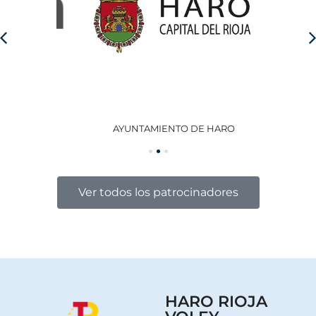
AYUNTAMIENTO DE HARO
GO
Ver todos los patrocinadores
HARO RIOJA