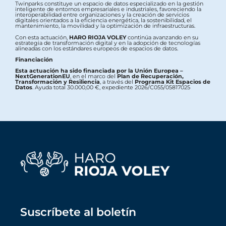
Twinparks constituye un espacio de datos especializado en la gestión
inteligente de entornos empresariales e industriales, favoreciendo la
interoperabilidad entre organizaciones y la creación de servicios
digitales orientados a la eficiencia energética, la sostenibilidad, el
mantenimiento, la movilidad y la optimización de infraestructuras.
Con esta actuación,
HARO RIOJA VOLEY
continúa avanzando en su
estrategia de transformación digital y en la adopción de tecnologías
alineadas con los estándares europeos de espacios de datos.
Financiación
Esta actuación ha sido financiada por la Unión Europea –
NextGenerationEU
, en el marco del
Plan de Recuperación,
Transformación y Resiliencia
, a través del
Programa Kit Espacios de
Datos
. Ayuda total 30.000,00 €, expediente 2026/C055/05817025
Suscríbete al boletín