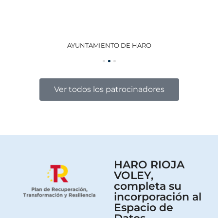
AYUNTAMIENTO DE HARO
GO
Ver todos los patrocinadores
HARO RIOJA
VOLEY,
completa su
incorporación al
Espacio de
Datos