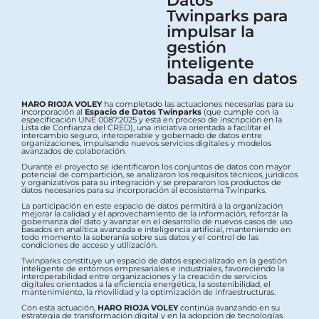
Twinparks para
impulsar la
gestión
inteligente
basada en datos
HARO RIOJA VOLEY
ha completado las actuaciones necesarias para su
incorporación al
Espacio de Datos Twinparks
(que cumple con la
especificación UNE 0087:2025 y está en proceso de inscripción en la
Lista de Confianza del CRED), una iniciativa orientada a facilitar el
intercambio seguro, interoperable y gobernado de datos entre
organizaciones, impulsando nuevos servicios digitales y modelos
avanzados de colaboración.
Durante el proyecto se identificaron los conjuntos de datos con mayor
potencial de compartición, se analizaron los requisitos técnicos, jurídicos
y organizativos para su integración y se prepararon los productos de
datos necesarios para su incorporación al ecosistema Twinparks.
La participación en este espacio de datos permitirá a la organización
mejorar la calidad y el aprovechamiento de la información, reforzar la
gobernanza del dato y avanzar en el desarrollo de nuevos casos de uso
basados en analítica avanzada e inteligencia artificial, manteniendo en
todo momento la soberanía sobre sus datos y el control de las
condiciones de acceso y utilización.
Twinparks constituye un espacio de datos especializado en la gestión
inteligente de entornos empresariales e industriales, favoreciendo la
interoperabilidad entre organizaciones y la creación de servicios
digitales orientados a la eficiencia energética, la sostenibilidad, el
mantenimiento, la movilidad y la optimización de infraestructuras.
Con esta actuación,
HARO RIOJA VOLEY
continúa avanzando en su
estrategia de transformación digital y en la adopción de tecnologías