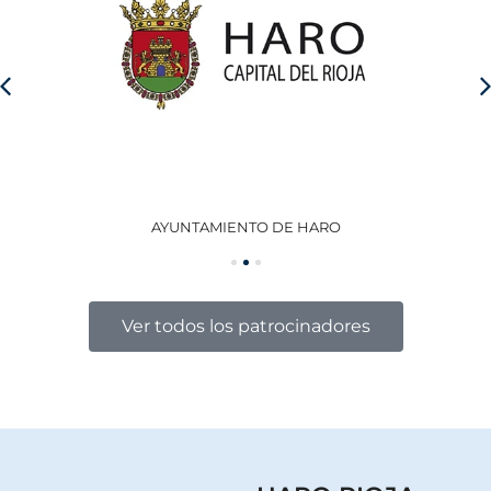
AYUNTAMIENTO DE HARO
GO
Ver todos los patrocinadores