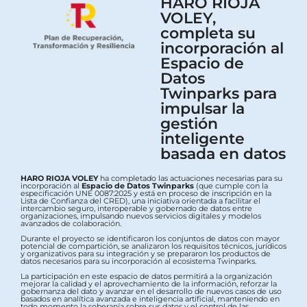
HARO RIOJA
VOLEY,
completa su
incorporación al
Espacio de
Datos
Twinparks para
impulsar la
gestión
inteligente
basada en datos
HARO RIOJA VOLEY
ha completado las actuaciones necesarias para su
incorporación al
Espacio de Datos Twinparks
(que cumple con la
especificación UNE 0087:2025 y está en proceso de inscripción en la
Lista de Confianza del CRED), una iniciativa orientada a facilitar el
intercambio seguro, interoperable y gobernado de datos entre
organizaciones, impulsando nuevos servicios digitales y modelos
avanzados de colaboración.
Durante el proyecto se identificaron los conjuntos de datos con mayor
potencial de compartición, se analizaron los requisitos técnicos, jurídicos
y organizativos para su integración y se prepararon los productos de
datos necesarios para su incorporación al ecosistema Twinparks.
La participación en este espacio de datos permitirá a la organización
mejorar la calidad y el aprovechamiento de la información, reforzar la
gobernanza del dato y avanzar en el desarrollo de nuevos casos de uso
basados en analítica avanzada e inteligencia artificial, manteniendo en
todo momento la soberanía sobre sus datos y el control de las