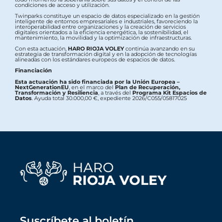
condiciones de acceso y utilización.
Twinparks constituye un espacio de datos especializado en la gestión
inteligente de entornos empresariales e industriales, favoreciendo la
interoperabilidad entre organizaciones y la creación de servicios
digitales orientados a la eficiencia energética, la sostenibilidad, el
mantenimiento, la movilidad y la optimización de infraestructuras.
Con esta actuación,
HARO RIOJA VOLEY
continúa avanzando en su
estrategia de transformación digital y en la adopción de tecnologías
alineadas con los estándares europeos de espacios de datos.
Financiación
Esta actuación ha sido financiada por la Unión Europea –
NextGenerationEU
, en el marco del
Plan de Recuperación,
Transformación y Resiliencia
, a través del
Programa Kit Espacios de
Datos
. Ayuda total 30.000,00 €, expediente 2026/C055/05817025
Suscríbete al boletín