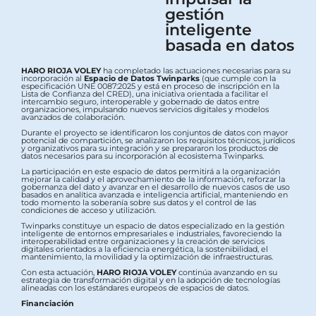
gestión
inteligente
basada en datos
HARO RIOJA VOLEY
ha completado las actuaciones necesarias para su
incorporación al
Espacio de Datos Twinparks
(que cumple con la
especificación UNE 0087:2025 y está en proceso de inscripción en la
Lista de Confianza del CRED), una iniciativa orientada a facilitar el
intercambio seguro, interoperable y gobernado de datos entre
organizaciones, impulsando nuevos servicios digitales y modelos
avanzados de colaboración.
Durante el proyecto se identificaron los conjuntos de datos con mayor
potencial de compartición, se analizaron los requisitos técnicos, jurídicos
y organizativos para su integración y se prepararon los productos de
datos necesarios para su incorporación al ecosistema Twinparks.
La participación en este espacio de datos permitirá a la organización
mejorar la calidad y el aprovechamiento de la información, reforzar la
gobernanza del dato y avanzar en el desarrollo de nuevos casos de uso
basados en analítica avanzada e inteligencia artificial, manteniendo en
todo momento la soberanía sobre sus datos y el control de las
condiciones de acceso y utilización.
Twinparks constituye un espacio de datos especializado en la gestión
inteligente de entornos empresariales e industriales, favoreciendo la
interoperabilidad entre organizaciones y la creación de servicios
digitales orientados a la eficiencia energética, la sostenibilidad, el
mantenimiento, la movilidad y la optimización de infraestructuras.
Con esta actuación,
HARO RIOJA VOLEY
continúa avanzando en su
estrategia de transformación digital y en la adopción de tecnologías
alineadas con los estándares europeos de espacios de datos.
Financiación