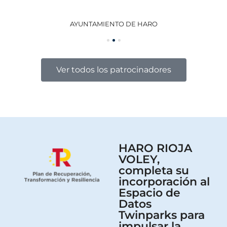
AYUNTAMIENTO DE HARO
GO
Ver todos los patrocinadores
HARO RIOJA
VOLEY,
completa su
incorporación al
Espacio de
Datos
Twinparks para
impulsar la