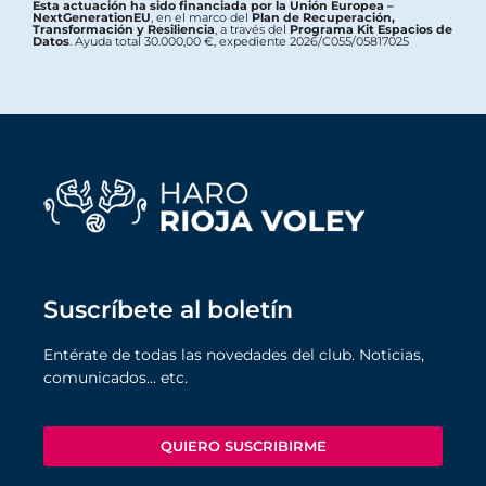
Esta actuación ha sido financiada por la Unión Europea –
NextGenerationEU
, en el marco del
Plan de Recuperación,
Transformación y Resiliencia
, a través del
Programa Kit Espacios de
Datos
. Ayuda total 30.000,00 €, expediente 2026/C055/05817025
Suscríbete al boletín
Entérate de todas las novedades del club. Noticias,
comunicados… etc.
QUIERO SUSCRIBIRME