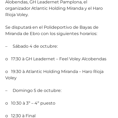
Alobendas, GH Leadernet Pamplona, el
organizador Atlantic Holding Miranda y el Haro
Rioja Voley.
Se disputará en el Polideportivo de Bayas de
Miranda de Ebro con los siguientes horarios:
–
Sábado 4 de octubre:
o
17:30
à
GH Leadernet – Feel Voley Alcobendas
o
19:30
à
Atlantic Holding Miranda – Haro Rioja
Voley
–
Domingo 5 de octubre:
o
10:30
à
3º – 4º puesto
o
12:30
à
Final