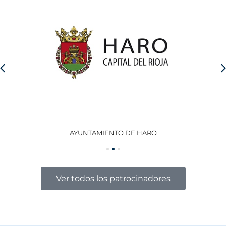
AYUNTAMIENTO DE HARO
GO
Ver todos los patrocinadores