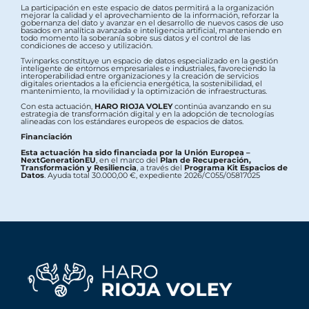
La participación en este espacio de datos permitirá a la organización
mejorar la calidad y el aprovechamiento de la información, reforzar la
gobernanza del dato y avanzar en el desarrollo de nuevos casos de uso
basados en analítica avanzada e inteligencia artificial, manteniendo en
todo momento la soberanía sobre sus datos y el control de las
condiciones de acceso y utilización.
Twinparks constituye un espacio de datos especializado en la gestión
inteligente de entornos empresariales e industriales, favoreciendo la
interoperabilidad entre organizaciones y la creación de servicios
digitales orientados a la eficiencia energética, la sostenibilidad, el
mantenimiento, la movilidad y la optimización de infraestructuras.
Con esta actuación,
HARO RIOJA VOLEY
continúa avanzando en su
estrategia de transformación digital y en la adopción de tecnologías
alineadas con los estándares europeos de espacios de datos.
Financiación
Esta actuación ha sido financiada por la Unión Europea –
NextGenerationEU
, en el marco del
Plan de Recuperación,
Transformación y Resiliencia
, a través del
Programa Kit Espacios de
Datos
. Ayuda total 30.000,00 €, expediente 2026/C055/05817025