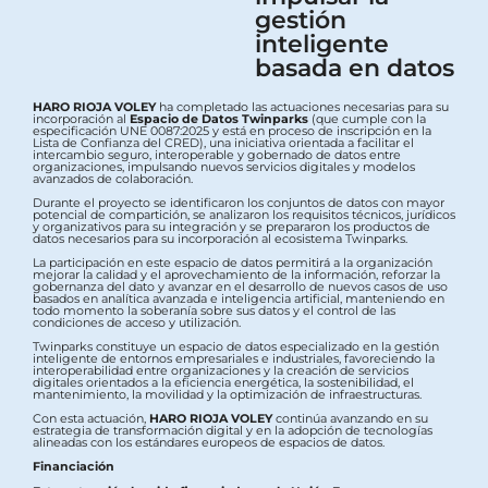
gestión
inteligente
basada en datos
HARO RIOJA VOLEY
ha completado las actuaciones necesarias para su
incorporación al
Espacio de Datos Twinparks
(que cumple con la
especificación UNE 0087:2025 y está en proceso de inscripción en la
Lista de Confianza del CRED), una iniciativa orientada a facilitar el
intercambio seguro, interoperable y gobernado de datos entre
organizaciones, impulsando nuevos servicios digitales y modelos
avanzados de colaboración.
Durante el proyecto se identificaron los conjuntos de datos con mayor
potencial de compartición, se analizaron los requisitos técnicos, jurídicos
y organizativos para su integración y se prepararon los productos de
datos necesarios para su incorporación al ecosistema Twinparks.
La participación en este espacio de datos permitirá a la organización
mejorar la calidad y el aprovechamiento de la información, reforzar la
gobernanza del dato y avanzar en el desarrollo de nuevos casos de uso
basados en analítica avanzada e inteligencia artificial, manteniendo en
todo momento la soberanía sobre sus datos y el control de las
condiciones de acceso y utilización.
Twinparks constituye un espacio de datos especializado en la gestión
inteligente de entornos empresariales e industriales, favoreciendo la
interoperabilidad entre organizaciones y la creación de servicios
digitales orientados a la eficiencia energética, la sostenibilidad, el
mantenimiento, la movilidad y la optimización de infraestructuras.
Con esta actuación,
HARO RIOJA VOLEY
continúa avanzando en su
estrategia de transformación digital y en la adopción de tecnologías
alineadas con los estándares europeos de espacios de datos.
Financiación