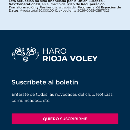
Esta actuación ha sido financiada por la Unión Europea –
NextGenerationEU
, en el marco del
Plan de Recuperación,
Transformación y Resiliencia
, a través del
Programa Kit Espacios de
Datos
. Ayuda total 30.000,00 €, expediente 2026/C055/05817025
Suscríbete al boletín
Entérate de todas las novedades del club. Noticias,
comunicados… etc.
QUIERO SUSCRIBIRME