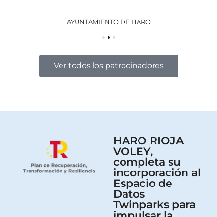
AYUNTAMIENTO DE HARO
GO
Ver todos los patrocinadores
HARO RIOJA
VOLEY,
completa su
incorporación al
Espacio de
Datos
Twinparks para
impulsar la